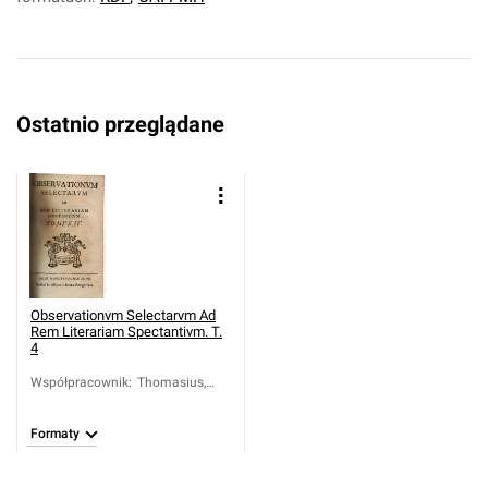
Ostatnio przeglądane
Observationvm Selectarvm Ad
Rem Literariam Spectantivm. T.
4
Współpracownik
:
Thomasius,
Christian
(1655-1728).
Formaty
Red.; Stahl,
Georg Ernst
(1659-1734).