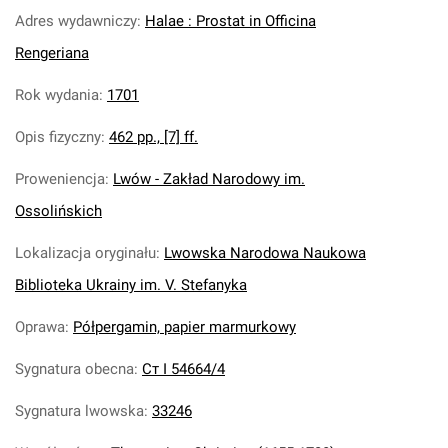
Adres wydawniczy
:
Halae : Prostat in Officina
Rengeriana
Rok wydania
:
1701
Opis fizyczny
:
462 pp., [7] ff.
Proweniencja
:
Lwów - Zakład Narodowy im.
Ossolińskich
Lokalizacja oryginału
:
Lwowska Narodowa Naukowa
Biblioteka Ukrainy im. V. Stefanyka
Oprawa
:
Półpergamin, papier marmurkowy
Sygnatura obecna
:
Ст І 54664/4
Sygnatura lwowska
:
33246