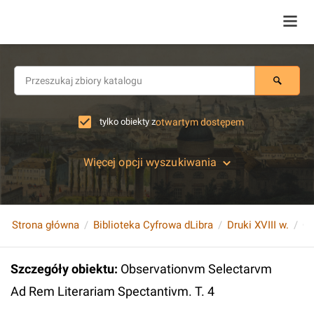
tylko obiekty z
otwartym dostępem
Więcej opcji wyszukiwania
Strona główna
Biblioteka Cyfrowa dLibra
Druki XVIII w.
Szczegóły obiektu
:
Observationvm Selectarvm
Ad Rem Literariam Spectantivm. T. 4