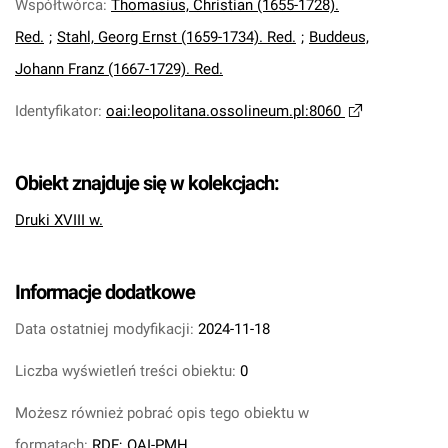
Współtwórca
:
Thomasius, Christian (1655-1728).
Red.
;
Stahl, Georg Ernst (1659-1734). Red.
;
Buddeus,
Johann Franz (1667-1729). Red.
Identyfikator
:
oai:leopolitana.ossolineum.pl:8060
Obiekt znajduje się w kolekcjach:
Druki XVIII w.
Informacje dodatkowe
Data ostatniej modyfikacji:
2024-11-18
Liczba wyświetleń treści obiektu:
0
Możesz również pobrać opis tego obiektu w
formatach:
RDF
;
OAI-PMH