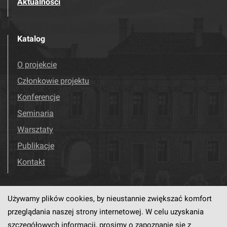
Aktualności
Katalog
O projekcie
Członkowie projektu
Konferencje
Seminaria
Warsztaty
Publikacje
Kontakt
Używamy plików cookies, by nieustannie zwiększać komfort
Odwiedź nas!
Facebook
przeglądania naszej strony internetowej. W celu uzyskania
szczegółowych informacji, prosimy o zapoznanie się z