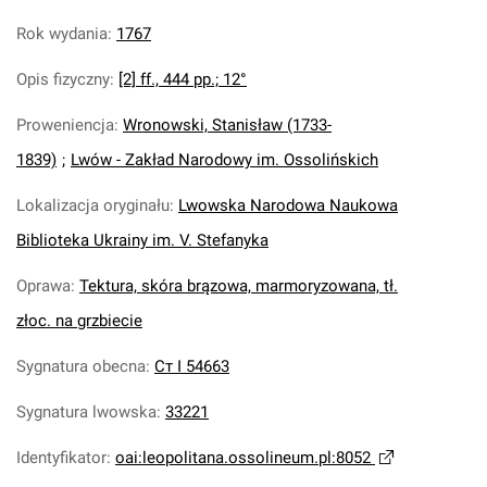
Rok wydania
:
1767
Opis fizyczny
:
[2] ff., 444 pp.; 12°
Proweniencja
:
Wronowski, Stanisław (1733-
1839)
;
Lwów - Zakład Narodowy im. Ossolińskich
Lokalizacja oryginału
:
Lwowska Narodowa Naukowa
Biblioteka Ukrainy im. V. Stefanyka
Oprawa
:
Tektura, skóra brązowa, marmoryzowana, tł.
złoc. na grzbiecie
Sygnatura obecna
:
Ст І 54663
Sygnatura lwowska
:
33221
Identyfikator
:
oai:leopolitana.ossolineum.pl:8052