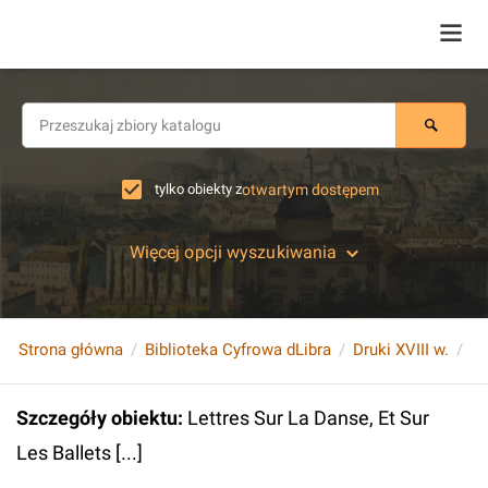
tylko obiekty z
otwartym dostępem
Więcej opcji wyszukiwania
Strona główna
Biblioteka Cyfrowa dLibra
Druki XVIII w.
Le
Szczegóły obiektu
:
Lettres Sur La Danse, Et Sur
Les Ballets [...]