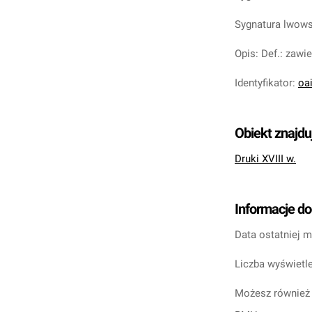
Sygnatura lwow
Opis
:
Def.: zawi
Identyfikator
:
oa
Obiekt znajdu
Druki XVIII w.
Informacje d
Data ostatniej m
Liczba wyświetle
Możesz również 