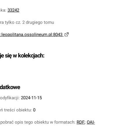
ska
:
33242
era tylko cz. 2 drugiego tomu
i:leopolitana.ossolineum.pl:8043
je się w kolekcjach:
odatkowe
odyfikacji:
2024-11-15
ń treści obiektu:
0
pobrać opis tego obiektu w formatach:
RDF
;
OAI-