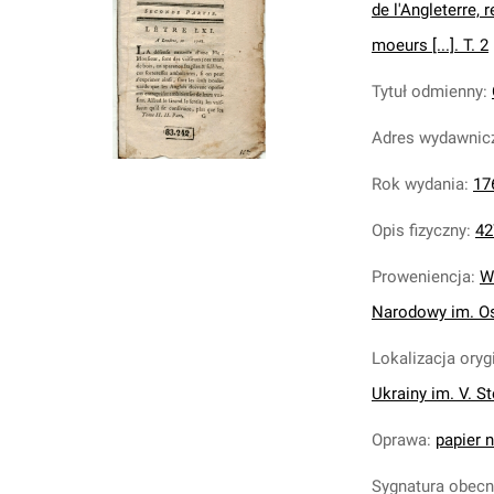
de l'Angleterre,
moeurs [...]. T. 2
Tytuł odmienny
:
Adres wydawnic
Rok wydania
:
17
Opis fizyczny
:
427
Proweniencja
:
W
Narodowy im. Os
Lokalizacja oryg
Ukrainy im. V. S
Oprawa
:
papier n
Sygnatura obec