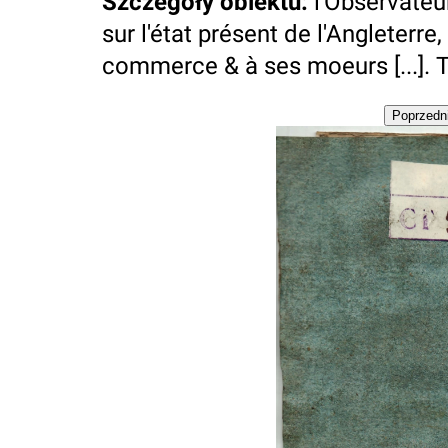
Szczegóły obiektu
:
l'Observateu
sur l'état présent de l'Angleterre
commerce & à ses moeurs [...]. T