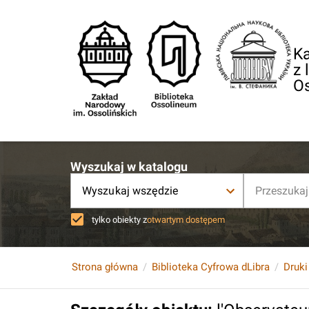
Ka
z 
O
Wyszukaj w katalogu
Wyszukaj wszędzie
tylko obiekty z
otwartym dostępem
Strona główna
Biblioteka Cyfrowa dLibra
Druki