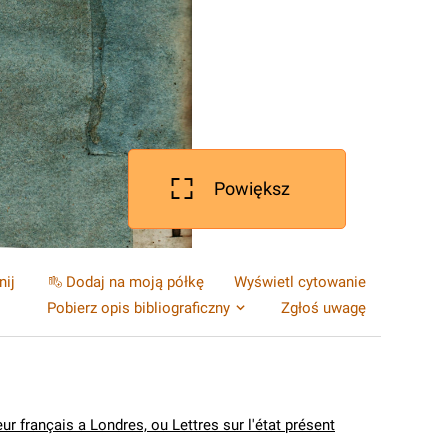
Powiększ
nij
Dodaj na moją półkę
Wyświetl cytowanie
Pobierz opis bibliograficzny
Zgłoś uwagę
ur français a Londres, ou Lettres sur l'état présent