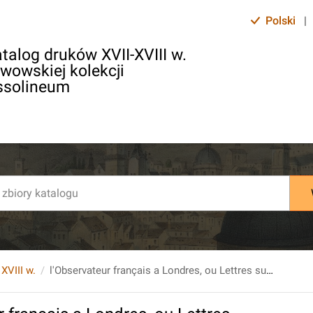
Polski
|
talog druków XVII-XVIII w.
lwowskiej kolekcji
ssolineum
 XVIII w.
l'Observateur français a Londres, ou Lettres sur l'état présent de l'Angleterre, relativement à ses forces, à son commerce & à ses moeurs [...]. T. 2