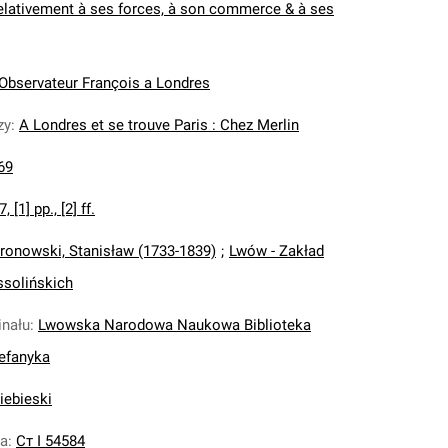
 relativement à ses forces, à son commerce & à ses
Observateur François a Londres
zy
:
A Londres et se trouve Paris : Chez Merlin
69
, [1] pp., [2] ff.
ronowski, Stanisław (1733-1839)
;
Lwów - Zakład
solińskich
inału
:
Lwowska Narodowa Naukowa Biblioteka
tefanyka
iebieski
na
:
Ст І 54584