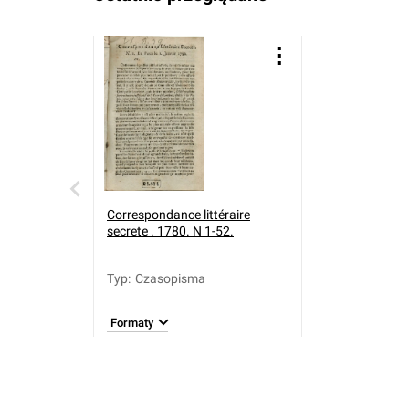
Correspondance littéraire
secrete . 1780. N 1-52.
Typ
:
Czasopisma
Formaty