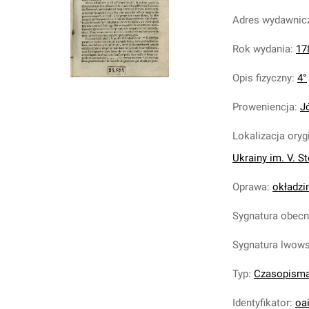
Adres wydawnic
Rok wydania
:
17
Opis fizyczny
:
4°
Proweniencja
:
J
Lokalizacja oryg
Ukrainy im. V. S
Oprawa
:
okładzi
Sygnatura obec
Sygnatura lwow
Typ
:
Czasopism
Identyfikator
:
oa