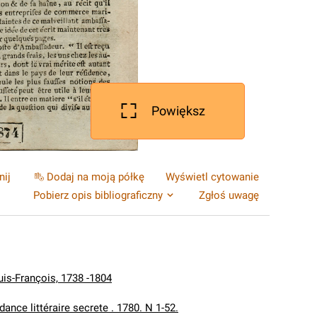
Powiększ
nij
Dodaj na moją półkę
Wyświetl cytowanie
Pobierz opis bibliograficzny
Zgłoś uwagę
uis-François, 1738 -1804
ance littéraire secrete . 1780. N 1-52.