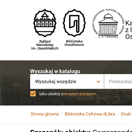
Ka
z 
O
Wyszukaj w katalogu
Wyszukaj wszędzie
tylko obiekty z
otwartym dostępem
Strona główna
Biblioteka Cyfrowa dLibra
Druki