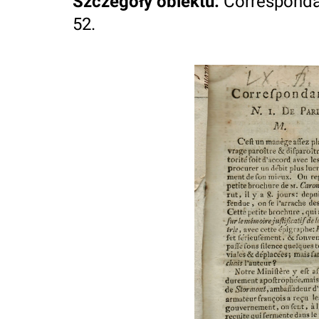
Szczegóły obiektu
:
Correspondan
52.