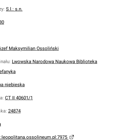
zy
:
S.l.: s.n.
80
ózef Maksymilian Ossoliński
inału
:
Lwowska Narodowa Naukowa Biblioteka
tefanyka
na niebieska
na
:
CT II 40601/1
ska
:
24874
a
i:leopolitana.ossolineum.pl:7975