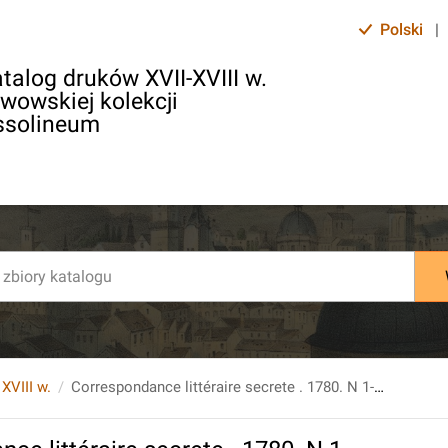
Polski
|
talog druków XVII-XVIII w.
lwowskiej kolekcji
ssolineum
 XVIII w.
Correspondance littéraire secrete . 1780. N 1-52.