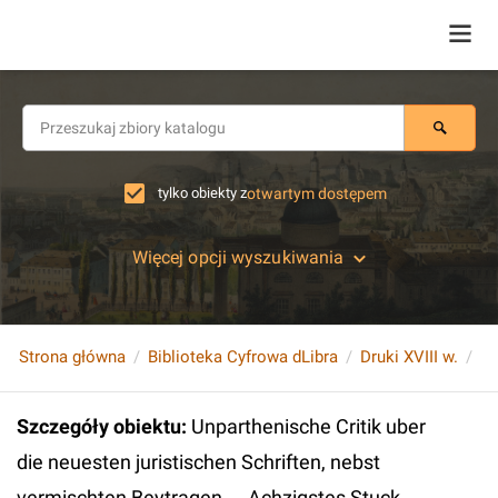
tylko obiekty z
otwartym dostępem
Więcej opcji wyszukiwania
Strona główna
Biblioteka Cyfrowa dLibra
Druki XVIII w.
Szczegóły obiektu
:
Unparthenische Critik uber
die neuesten juristischen Schriften, nebst
vermischten Beytragen ... Achzigstes Stuck.