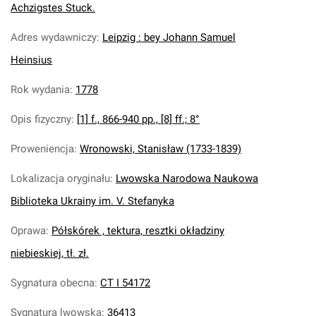
Achzigstes Stuck.
Adres wydawniczy
:
Leipzig : bey Johann Samuel
Heinsius
Rok wydania
:
1778
Opis fizyczny
:
[1] f., 866-940 pp., [8] ff.; 8°
Proweniencja
:
Wronowski, Stanisław (1733-1839)
Lokalizacja oryginału
:
Lwowska Narodowa Naukowa
Biblioteka Ukrainy im. V. Stefanyka
Oprawa
:
Półskórek , tektura, resztki okładziny
niebieskiej, tł. zł.
Sygnatura obecna
:
CT I 54172
Sygnatura lwowska
:
36413