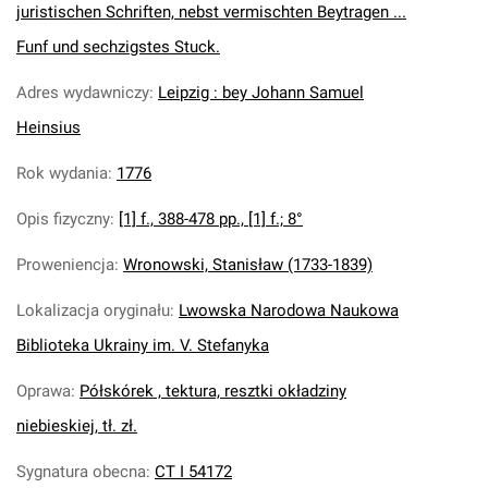
juristischen Schriften, nebst vermischten Beytragen ...
Funf und sechzigstes Stuck.
Adres wydawniczy
:
Leipzig : bey Johann Samuel
Heinsius
Rok wydania
:
1776
Opis fizyczny
:
[1] f., 388-478 pp., [1] f.; 8°
Proweniencja
:
Wronowski, Stanisław (1733-1839)
Lokalizacja oryginału
:
Lwowska Narodowa Naukowa
Biblioteka Ukrainy im. V. Stefanyka
Oprawa
:
Półskórek , tektura, resztki okładziny
niebieskiej, tł. zł.
Sygnatura obecna
:
CT I 54172