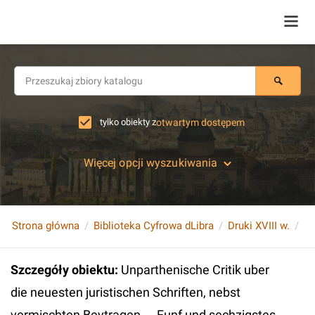
tylko obiekty z
otwartym dostępem
Więcej opcji wyszukiwania
Strona główna
Biblioteka Cyfrowa dLibra
Druki XVIII w.
Szczegóły obiektu
:
Unparthenische Critik uber
die neuesten juristischen Schriften, nebst
vermischten Beytragen ... Funf und sechzigstes