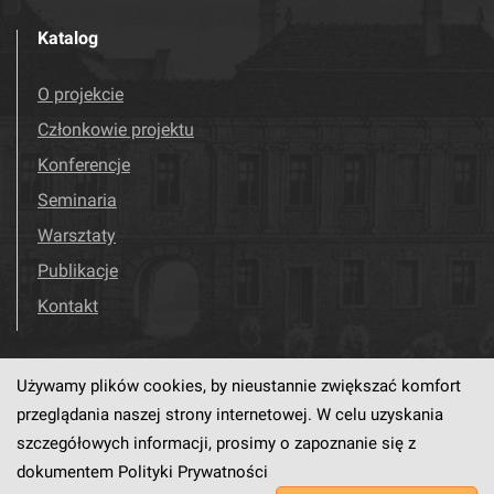
Katalog
O projekcie
Członkowie projektu
Konferencje
Seminaria
Warsztaty
Publikacje
Kontakt
Używamy plików cookies, by nieustannie zwiększać komfort
Odwiedź nas!
Facebook
przeglądania naszej strony internetowej. W celu uzyskania
szczegółowych informacji, prosimy o zapoznanie się z
dokumentem
Polityki Prywatności