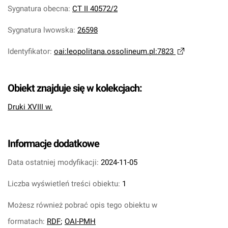
Sygnatura obecna
:
CT II 40572/2
Sygnatura lwowska
:
26598
Identyfikator
:
oai:leopolitana.ossolineum.pl:7823
Obiekt znajduje się w kolekcjach:
Druki XVIII w.
Informacje dodatkowe
Data ostatniej modyfikacji:
2024-11-05
Liczba wyświetleń treści obiektu:
1
Możesz również pobrać opis tego obiektu w
formatach:
RDF
;
OAI-PMH