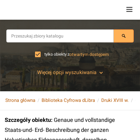
tylko obiekty z
otwartym dostępem
Więcej opcji wyszukiwania
Strona główna
Biblioteka Cyfrowa dLibra
Druki XVIII w.
Szczegóły obiektu
:
Genaue und vollstandige
Staats-und- Erd- Beschreibung der ganzen
Helvetischen Eidgenossschaft, derselben