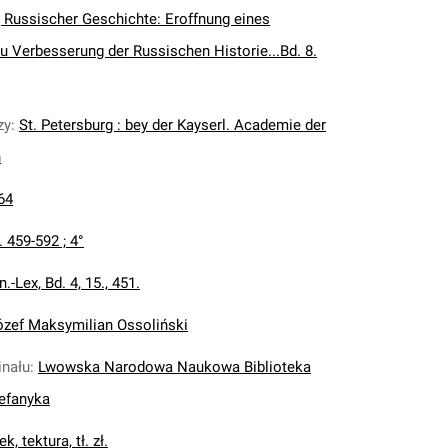
Russischer Geschichte: Eroffnung eines
 Verbesserung der Russischen Historie...Bd. 8.
zy
:
St. Petersburg : bey der Kayserl. Academie der
n
64
. 459-592 ; 4°
n.-Lex, Bd. 4, 15., 451.
ózef Maksymilian Ossoliński
inału
:
Lwowska Narodowa Naukowa Biblioteka
tefanyka
k, tektura, tł. zł.