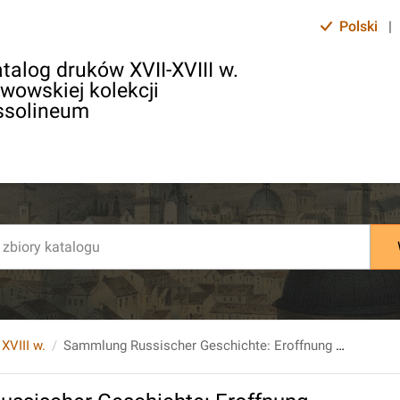
Polski
|
talog druków XVII-XVIII w.
lwowskiej kolekcji
ssolineum
 XVIII w.
Sammlung Russischer Geschichte: Eroffnung eines Vorschchlages zu Verbesserung der Russischen Historie...Bd. 8. St.6.