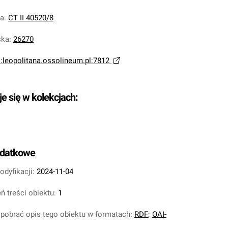
na
:
CT II 40520/8
ska
:
26270
i:leopolitana.ossolineum.pl:7812
je się w kolekcjach:
odatkowe
odyfikacji:
2024-11-04
ń treści obiektu:
1
pobrać opis tego obiektu w formatach:
RDF
;
OAI-