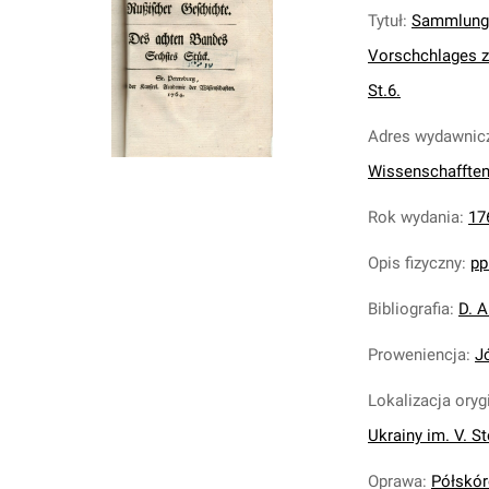
Tytuł
:
Sammlung 
Vorschchlages zu
St.6.
Adres wydawnic
Wissenschaffte
Rok wydania
:
17
Opis fizyczny
:
pp
Bibliografia
:
D. A
Proweniencja
:
J
Lokalizacja oryg
Ukrainy im. V. S
Oprawa
:
Półskóre