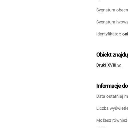
Sygnatura obec
Sygnatura lwow
Identyfikator
:
oa
Obiekt znajdu
Druki XVIII w.
Informacje d
Data ostatniej m
Liczba wyświetle
Możesz również 