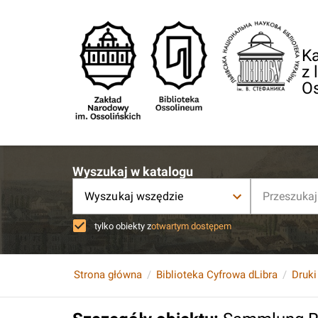
Ka
z 
O
Wyszukaj w katalogu
Wyszukaj wszędzie
tylko obiekty z
otwartym dostępem
Strona główna
Biblioteka Cyfrowa dLibra
Druki