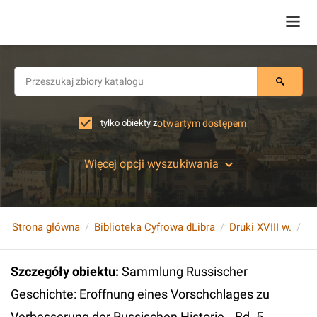
tylko obiekty z
otwartym dostępem
Więcej opcji wyszukiwania
Strona główna
Biblioteka Cyfrowa dLibra
Druki XVIII w.
Szczegóły obiektu
:
Sammlung Russischer
Geschichte: Eroffnung eines Vorschchlages zu
Verbesserung der Russischen Historie...Bd. 5.