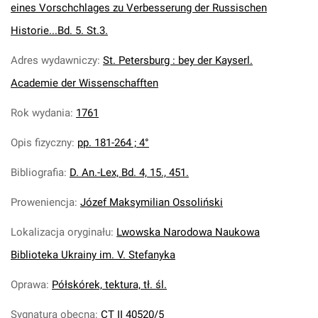
eines Vorschchlages zu Verbesserung der Russischen
Historie...Bd. 5. St.3.
Adres wydawniczy
:
St. Petersburg : bey der Kayserl.
Academie der Wissenschafften
Rok wydania
:
1761
Opis fizyczny
:
pp. 181-264 ; 4°
Bibliografia
:
D. An.-Lex, Bd. 4, 15., 451.
Proweniencja
:
Józef Maksymilian Ossoliński
Lokalizacja oryginału
:
Lwowska Narodowa Naukowa
Biblioteka Ukrainy im. V. Stefanyka
Oprawa
:
Półskórek, tektura, tł. śl.
Sygnatura obecna
:
CT II 40520/5