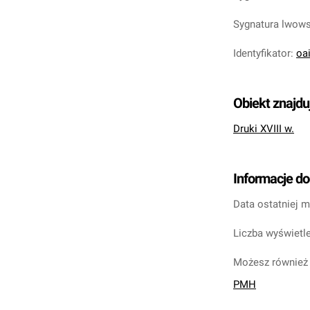
Sygnatura lwow
Identyfikator
:
oa
Obiekt znajdu
Druki XVIII w.
Informacje d
Data ostatniej m
Liczba wyświetle
Możesz również 
PMH