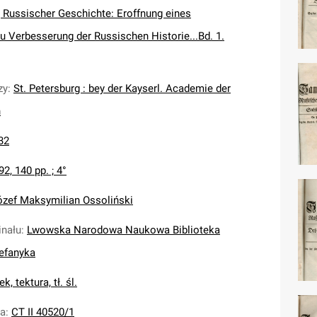
Russischer Geschichte: Eroffnung eines
 Verbesserung der Russischen Historie...Bd. 1.
zy
:
St. Petersburg : bey der Kayserl. Academie der
n
32
 92, 140 pp. ; 4°
ózef Maksymilian Ossoliński
inału
:
Lwowska Narodowa Naukowa Biblioteka
tefanyka
k, tektura, tł. śl.
na
:
CT II 40520/1