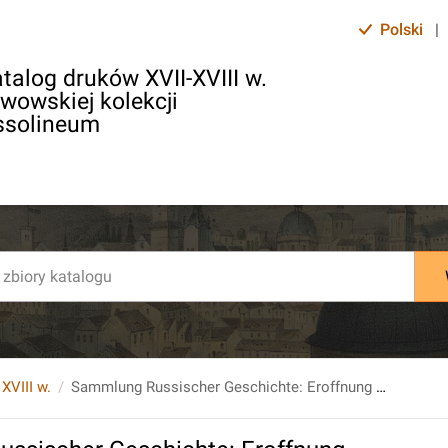
Polski
|
talog druków XVII-XVIII w.
lwowskiej kolekcji
ssolineum
 XVIII w.
Sammlung Russischer Geschichte: Eroffnung eines Vorschchlages zu Verbesserung der Russischen Historie...Bd. 1. St.1