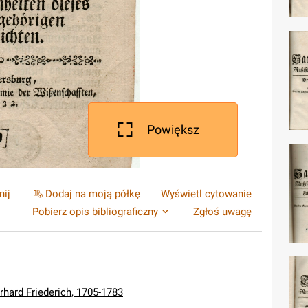
Powiększ
nij
Dodaj na moją półkę
Wyświetl cytowanie
Pobierz opis bibliograficzny
Zgłoś uwagę
erhard Friederich, 1705-1783