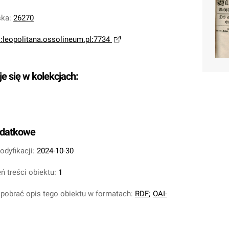
ska
:
26270
i:leopolitana.ossolineum.pl:7734
je się w kolekcjach:
odatkowe
odyfikacji:
2024-10-30
ń treści obiektu:
1
pobrać opis tego obiektu w formatach:
RDF
;
OAI-