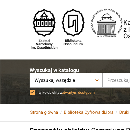
Ka
z 
O
Wyszukaj w katalogu
Wyszukaj wszędzie
tylko obiekty z
otwartym dostępem
Strona główna
Biblioteka Cyfrowa dLibra
Druki