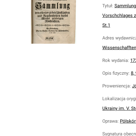
Tytuł
:
Sammlung 
Vorschchlages zu
St.1
Adres wydawnic
Wissenschaffte
Rok wydania
:
17
Opis fizyczny
:
8,
Proweniencja
:
J
Lokalizacja oryg
Ukrainy im. V. S
Oprawa
:
Półskóre
Sygnatura obec