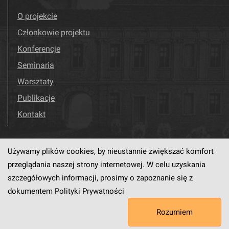
O projekcie
Członkowie projektu
Konferencje
Seminaria
Warsztaty
Publikacje
Kontakt
Używamy plików cookies, by nieustannie zwiększać komfort
Odwiedź nas!
Facebook
przeglądania naszej strony internetowej. W celu uzyskania
szczegółowych informacji, prosimy o zapoznanie się z
dokumentem
Polityki Prywatności
Ten serwis działa dzięki oprogramowaniu
dLibra6.4.18-SNAPSHOT
Rozumiem
opracowanemu przez
PCSS