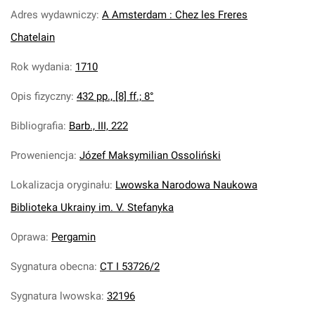
Adres wydawniczy
:
A Amsterdam : Chez les Freres
Chatelain
Rok wydania
:
1710
Opis fizyczny
:
432 pp., [8] ff.; 8°
Bibliografia
:
Barb., III, 222
Proweniencja
:
Józef Maksymilian Ossoliński
Lokalizacja oryginału
:
Lwowska Narodowa Naukowa
Biblioteka Ukrainy im. V. Stefanyka
Oprawa
:
Pergamin
Sygnatura obecna
:
CT I 53726/2
Sygnatura lwowska
:
32196