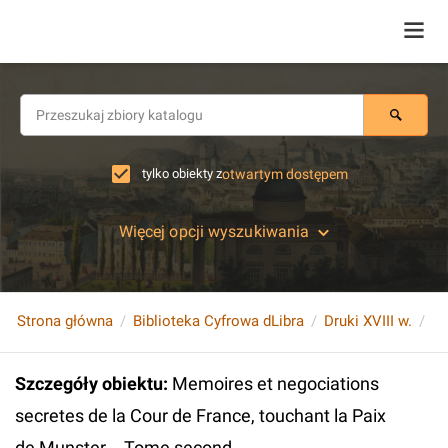
tylko obiekty z
otwartym dostępem
Więcej opcji wyszukiwania
Strona główna
Biblioteka Cyfrowa dLibra
Druki XVIII w.
Szczegóły obiektu
:
Memoires et negociations
secretes de la Cour de France, touchant la Paix
de Munster... Tome second.