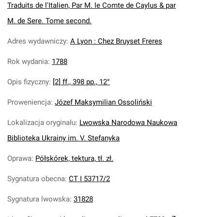
Traduits de l'Italien, Par M. le Comte de Caylus & par
M. de Sere. Tome second.
Adres wydawniczy
:
A Lyon : Chez Bruyset Freres
Rok wydania
:
1788
Opis fizyczny
:
[2] ff., 398 pp., 12°
Proweniencja
:
Józef Maksymilian Ossoliński
Lokalizacja oryginału
:
Lwowska Narodowa Naukowa
Biblioteka Ukrainy im. V. Stefanyka
Oprawa
:
Półskórek, tektura, tł. zł.
Sygnatura obecna
:
CT I 53717/2
Sygnatura lwowska
:
31828