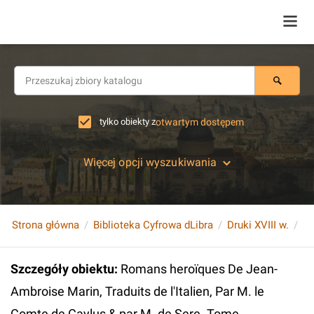
tylko obiekty z
otwartym dostępem
Więcej opcji wyszukiwania
Strona główna
Biblioteka Cyfrowa dLibra
Druki XVIII w.
Szczegóły obiektu
:
Romans heroїques De Jean-
Ambroise Marin, Traduits de l'Italien, Par M. le
Comte de Caylus & par M. de Sere. Tome