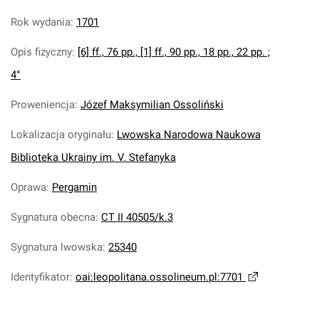
Rok wydania
:
1701
Opis fizyczny
:
[6] ff., 76 pp., [1] ff., 90 pp., 18 pp., 22 pp. ;
4°
Proweniencja
:
Józef Maksymilian Ossoliński
Lokalizacja oryginału
:
Lwowska Narodowa Naukowa
Biblioteka Ukrainy im. V. Stefanyka
Oprawa
:
Pergamin
Sygnatura obecna
:
CT II 40505/k.3
Sygnatura lwowska
:
25340
Identyfikator
:
oai:leopolitana.ossolineum.pl:7701