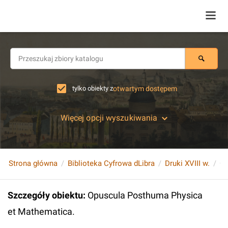
tylko obiekty z
otwartym dostępem
Więcej opcji wyszukiwania
Strona główna
Biblioteka Cyfrowa dLibra
Druki XVIII w.
Op
Szczegóły obiektu
:
Opuscula Posthuma Physica
et Mathematica.