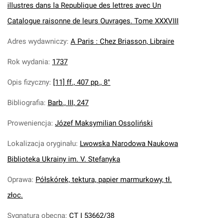
illustres dans la Republique des lettres avec Un
Catalogue raisonne de leurs Ouvrages. Tome XXXVIII
Adres wydawniczy
:
A Paris : Chez Briasson, Libraire
Rok wydania
:
1737
Opis fizyczny
:
[11] ff., 407 pp., 8°
Bibliografia
:
Barb., III, 247
Proweniencja
:
Józef Maksymilian Ossoliński
Lokalizacja oryginału
:
Lwowska Narodowa Naukowa
Biblioteka Ukrainy im. V. Stefanyka
Oprawa
:
Półskórek, tektura, papier marmurkowy, tł.
złoc.
Sygnatura obecna
:
CT I 53662/38