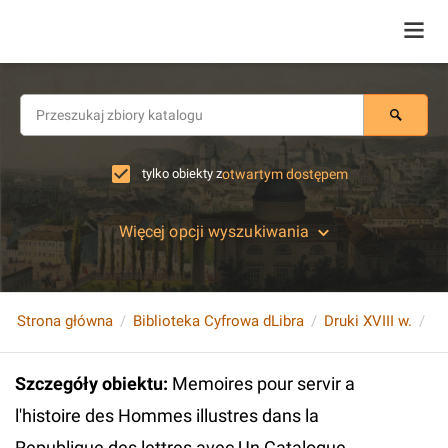
tylko obiekty z
otwartym dostępem
Więcej opcji wyszukiwania
Strona główna
Biblioteka Cyfrowa dLibra
Druki XVIII w.
Szczegóły obiektu
:
Memoires pour servir a
l'histoire des Hommes illustres dans la
Republique des lettres avec Un Catalogue