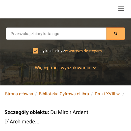
tylko obiekty z
otwartym dostępem
Więcej opcji wyszukiwania
Strona główna
Biblioteka Cyfrowa dLibra
Druki XVIII w.
Du
Szczegóły obiektu
:
Du Miroir Ardent
D`Archimede...