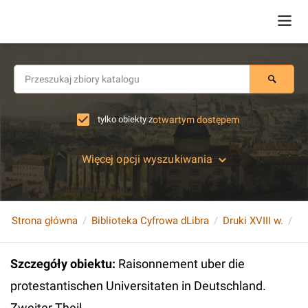
tylko obiekty z
otwartym dostępem
Więcej opcji wyszukiwania
Strona główna
Biblioteka Cyfrowa dLibra
Druki XVIII w.
Szczegóły obiektu
:
Raisonnement uber die
protestantischen Universitaten in Deutschland.
Zweiter Theil.