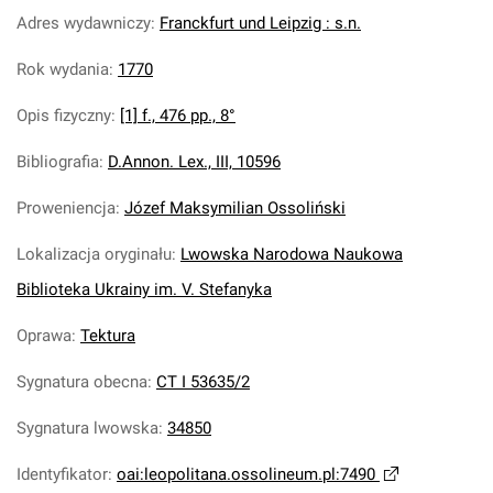
Adres wydawniczy
:
Franckfurt und Leipzig : s.n.
Rok wydania
:
1770
Opis fizyczny
:
[1] f., 476 pp., 8°
Bibliografia
:
D.Annon. Lex., III, 10596
Proweniencja
:
Józef Maksymilian Ossoliński
Lokalizacja oryginału
:
Lwowska Narodowa Naukowa
Biblioteka Ukrainy im. V. Stefanyka
Oprawa
:
Tektura
Sygnatura obecna
:
CT I 53635/2
Sygnatura lwowska
:
34850
Identyfikator
:
oai:leopolitana.ossolineum.pl:7490