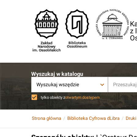
Ka
z 
O
Wyszukaj w katalogu
Wyszukaj wszędzie
tylko obiekty z
otwartym dostępem
Strona główna
Biblioteka Cyfrowa dLibra
Druki