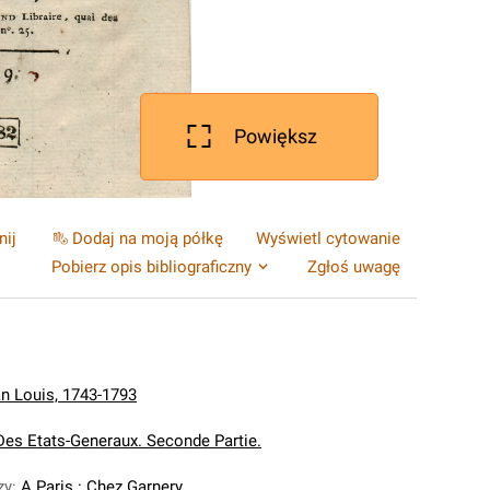
Powiększ
nij
Dodaj na moją półkę
Wyświetl cytowanie
Pobierz opis bibliograficzny
Zgłoś uwagę
an Louis, 1743-1793
Des Etats-Generaux. Seconde Partie.
zy
:
A Paris : Chez Garnery