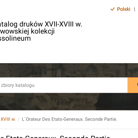
Polski
|
talog druków XVII-XVIII w.
lwowskiej kolekcji
ssolineum
 XVIII w.
L`Orateur Des Etats-Generaux. Seconde Partie.