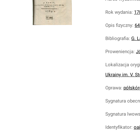
Rok wydania
:
17
Opis fizyczny
:
64
Bibliografia
:
G. L
Proweniencja
:
J
Lokalizacja oryg
Ukrainy im. V. S
Oprawa
:
półskóre
Sygnatura obec
Sygnatura lwow
Identyfikator
:
oa