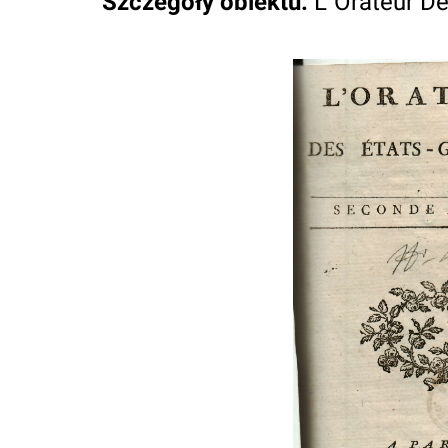
Szczegóły obiektu
:
L`Orateur De