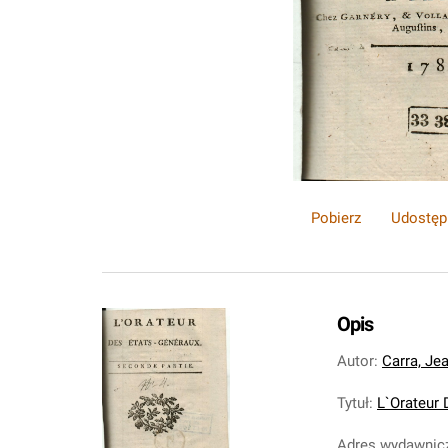
Pobierz
Udostęp
Opis
Autor
:
Carra, Je
Tytuł
:
L`Orateur 
Adres wydawnic