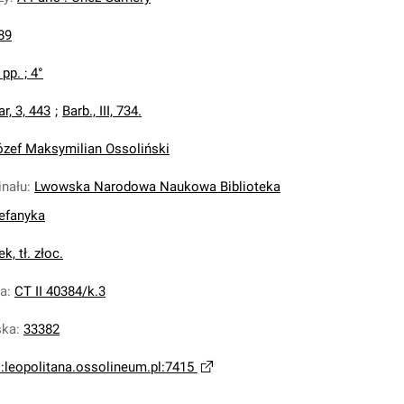
89
 pp. ; 4°
ar, 3, 443
;
Barb., III, 734.
ózef Maksymilian Ossoliński
inału
:
Lwowska Narodowa Naukowa Biblioteka
tefanyka
k, tł. złoc.
na
:
CT II 40384/k.3
ska
:
33382
i:leopolitana.ossolineum.pl:7415