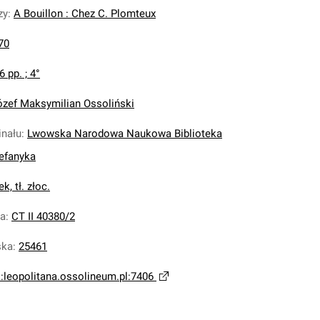
zy
:
A Bouillon : Chez C. Plomteux
70
6 pp. ; 4°
ózef Maksymilian Ossoliński
inału
:
Lwowska Narodowa Naukowa Biblioteka
tefanyka
k, tł. złoc.
na
:
CT II 40380/2
ska
:
25461
i:leopolitana.ossolineum.pl:7406