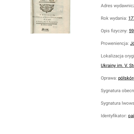
Adres wydawnic
Rok wydania
:
17
Opis fizyczny
:
59
Proweniencja
:
J
Lokalizacja oryg
Ukrainy im. V. S
Oprawa
:
półskóre
Sygnatura obec
Sygnatura lwow
Identyfikator
:
oa