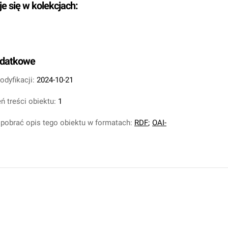
je się w kolekcjach:
odatkowe
odyfikacji:
2024-10-21
ń treści obiektu:
1
pobrać opis tego obiektu w formatach:
RDF
;
OAI-