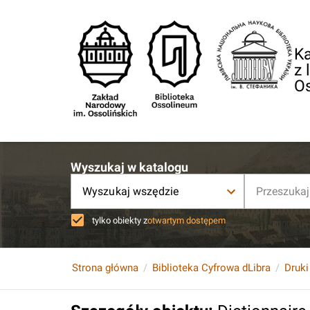
Ka
z 
O
Wyszukaj w katalogu
Wyszukaj wszędzie
tylko obiekty z
otwartym dostępem
Strona główna
Biblioteka Cyfrowa dLibra
Druki