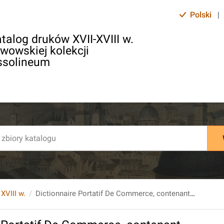
Polski
|
talog druków XVII-XVIII w.
lwowskiej kolekcji
ssolineum
 XVIII w.
Dictionnaire Portatif De Commerce, contenant La Connoissance des Marchandises...T. 2.