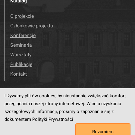
Katalog
O projekcie
Członkowie projektu
Konferencje
Seminaria
Warsztaty
Publikacje
Kontakt
Używamy plików cookies, by nieustannie zwiększać komfort
Odwiedź nas!
Facebook
przeglądania naszej strony internetowej. W celu uzyskania
szczegółowych informacji, prosimy o zapoznanie się z
dokumentem
Polityki Prywatności
Ten serwis działa dzięki oprogramowaniu
dLibra6.4.18-SNAPSHOT
Rozumiem
opracowanemu przez
PCSS