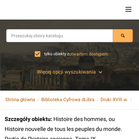
tylko obiekty z
otwartym dostępem
Więcej opcji wyszukiwania
Strona główna
Biblioteka Cyfrowa dLibra
Druki XVIII w.
Szczegóły obiektu
:
Histoire des hommes, ou
Histoire nouvelle de tous les peuples du monde.
Partie de l'histoire ancienne. Tome IX.