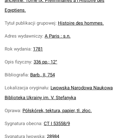
ancienne. Tome IX. Preliminaires a l'Histoire des
Egyptiens.
Tytuł publikacji grupowej
:
Histoire des hommes.
Adres wydawniczy
:
A Paris : s.n.
Rok wydania
:
1781
Opis fizyczny
:
336 pp.; 12°
Bibliografia
:
Barb., II, 754
Lokalizacja oryginału
:
Lwowska Narodowa Naukowa
Biblioteka Ukrainy im. V. Stefanyka
Oprawa
:
Półskórek, tektura, papier, tł. złoc.
Sygnatura obecna
:
CT I 53558/9
Sygnatura lwowska
:
28984