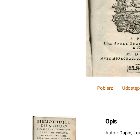
Pobierz
Udostęp
Opis
Autor
:
Dupin, Lou