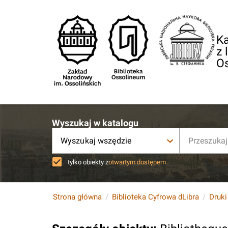
Ka
z 
O
Wyszukaj w katalogu
Wyszukaj wszędzie
tylko obiekty z
otwartym dostępem
Strona główna
Biblioteka Cyfrowa dLibra
Druki