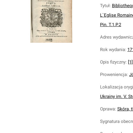
Tytuł
:
Bibliothe
L`Eglise Romaine
Pin. T.1.P.2
Adres wydawnic
Rok wydania
:
17
Opis fizyczny
:
[1
Proweniencja
:
J
Lokalizacja oryg
Ukrainy im. V. S
Oprawa
:
Skóra, tł
Sygnatura obec