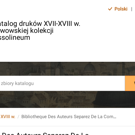
Polski
|
talog druków XVII-XVIII w.
lwowskiej kolekcji
ssolineum
 XVIII w.
Bibliotheque Des Auteurs Separez De La Communion De L`Eglise Romaine Du XVI et Du XVII Siecle. Par M. Louis Ellies Du Pin. T.1.P.2