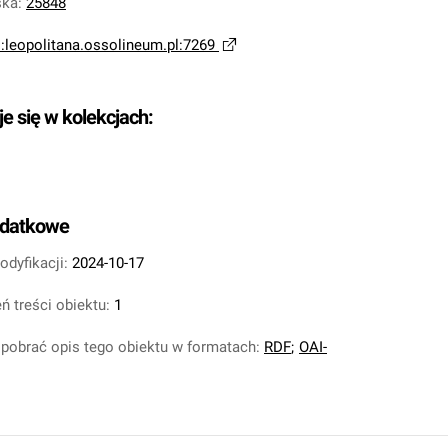
ska
:
25848
i:leopolitana.ossolineum.pl:7269
je się w kolekcjach:
odatkowe
odyfikacji:
2024-10-17
ń treści obiektu:
1
pobrać opis tego obiektu w formatach:
RDF
;
OAI-