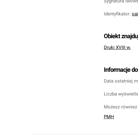
Sygnatura lwow
Identyfikator
:
oa
Obiekt znajdu
Druki XVIII w.
Informacje d
Data ostatniej m
Liczba wyświetle
Możesz również 
PMH