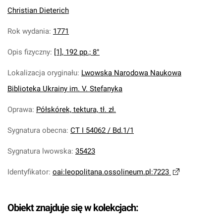
Christian Dieterich
Rok wydania
:
1771
Opis fizyczny
:
[1], 192 pp.; 8°
Lokalizacja oryginału
:
Lwowska Narodowa Naukowa
Biblioteka Ukrainy im. V. Stefanyka
Oprawa
:
Półskórek, tektura, tł. zł.
Sygnatura obecna
:
CT I 54062 / Bd.1/1
Sygnatura lwowska
:
35423
Identyfikator
:
oai:leopolitana.ossolineum.pl:7223
Obiekt znajduje się w kolekcjach: