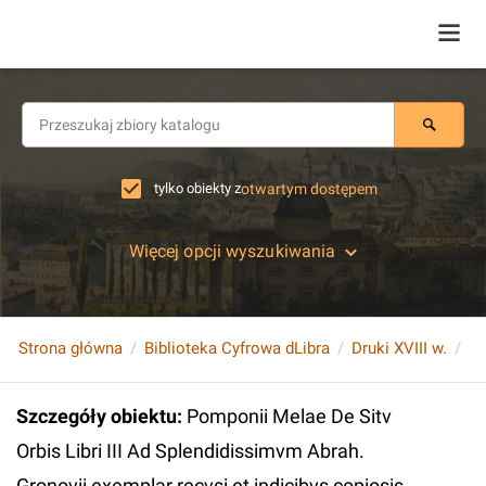
tylko obiekty z
otwartym dostępem
Więcej opcji wyszukiwania
Strona główna
Biblioteka Cyfrowa dLibra
Druki XVIII w.
Szczegóły obiektu
:
Pomponii Melae De Sitv
Orbis Libri III Ad Splendidissimvm Abrah.
Gronovii exemplar recvsi et indicibvs copiosis