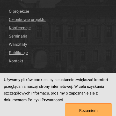
O projekcie
Członkowie projektu
Konferencje
Seminaria
Warsztaty
Publikacje
Kontakt
Używamy plików cookies, by nieustannie zwiększać komfort
Odwiedź nas!
Facebook
przeglądania naszej strony internetowej. W celu uzyskania
szczegółowych informacji, prosimy o zapoznanie się z
dokumentem
Polityki Prywatności
Ten serwis działa dzięki oprogramowaniu
dLibra6.4.18-SNAPSHOT
Rozumiem
opracowanemu przez
PCSS