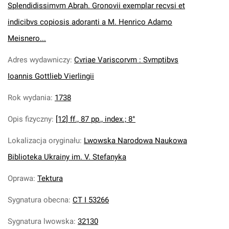
Splendidissimvm Abrah. Gronovii exemplar recvsi et
indicibvs copiosis adoranti a M. Henrico Adamo
Meisnero...
Adres wydawniczy
:
Cvriae Variscorvm : Svmptibvs
Ioannis Gottlieb Vierlingii
Rok wydania
:
1738
Opis fizyczny
:
[12] ff., 87 pp., index.; 8°
Lokalizacja oryginału
:
Lwowska Narodowa Naukowa
Biblioteka Ukrainy im. V. Stefanyka
Oprawa
:
Tektura
Sygnatura obecna
:
CT I 53266
Sygnatura lwowska
:
32130