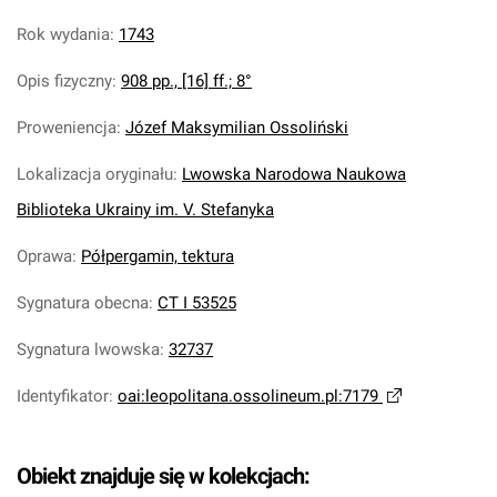
Rok wydania
:
1743
Opis fizyczny
:
908 pp., [16] ff.; 8°
Proweniencja
:
Józef Maksymilian Ossoliński
Lokalizacja oryginału
:
Lwowska Narodowa Naukowa
Biblioteka Ukrainy im. V. Stefanyka
Oprawa
:
Półpergamin, tektura
Sygnatura obecna
:
CT I 53525
Sygnatura lwowska
:
32737
Identyfikator
:
oai:leopolitana.ossolineum.pl:7179
Obiekt znajduje się w kolekcjach: