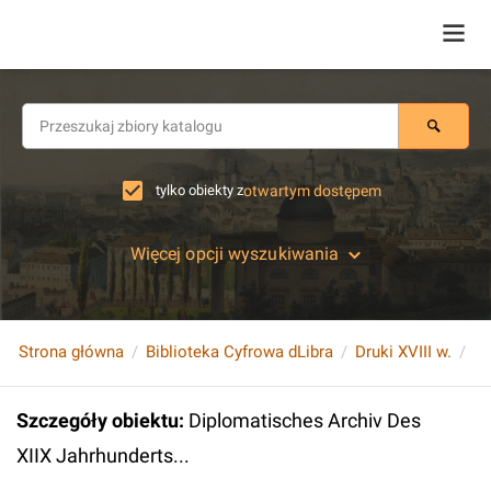
tylko obiekty z
otwartym dostępem
Więcej opcji wyszukiwania
Strona główna
Biblioteka Cyfrowa dLibra
Druki XVIII w.
Di
Szczegóły obiektu
:
Diplomatisches Archiv Des
XIIX Jahrhunderts...