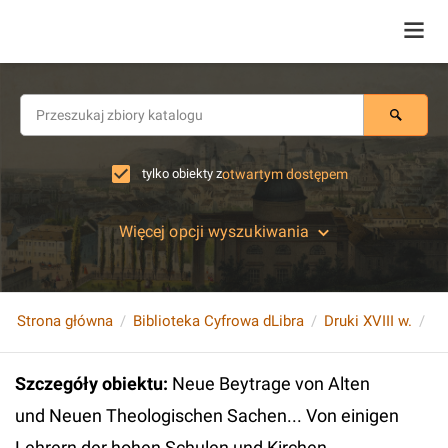
tylko obiekty z
otwartym dostępem
Więcej opcji wyszukiwania
Strona główna
Biblioteka Cyfrowa dLibra
Druki XVIII w.
Szczegóły obiektu
:
Neue Beytrage von Alten
und Neuen Theologischen Sachen... Von einigen
Lehrern der hohen Schulen und Kirchen