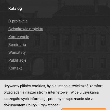
Katalog
O projekcie
Członkowie projektu
Konferencje
Seminaria
Warsztaty
Publikacje
Kontakt
Używamy plików cookies, by nieustannie zwiększać komfort
Odwiedź nas!
Facebook
przeglądania naszej strony internetowej. W celu uzyskania
szczegółowych informacji, prosimy o zapoznanie się z
dokumentem
Polityki Prywatności