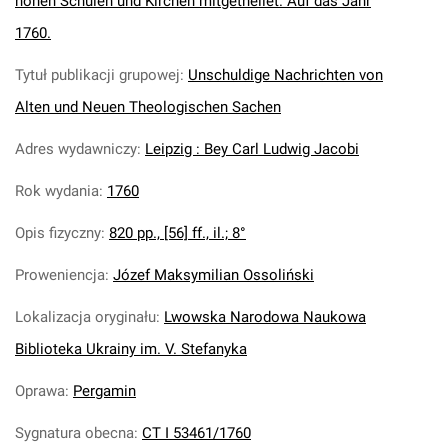
hohen Schulen und Kirchen mitgetheilet. Auf das Jahr
1760.
Tytuł publikacji grupowej
:
Unschuldige Nachrichten von
Alten und Neuen Theologischen Sachen
Adres wydawniczy
:
Leipzig : Bey Carl Ludwig Jacobi
Rok wydania
:
1760
Opis fizyczny
:
820 pp., [56] ff., il.; 8°
Proweniencja
:
Józef Maksymilian Ossoliński
Lokalizacja oryginału
:
Lwowska Narodowa Naukowa
Biblioteka Ukrainy im. V. Stefanyka
Oprawa
:
Pergamin
Sygnatura obecna
:
CT I 53461/1760