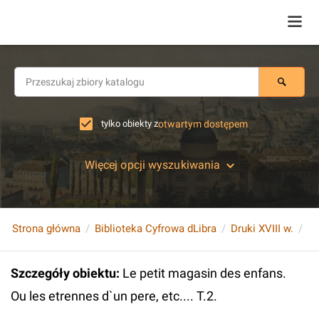
tylko obiekty z
otwartym dostępem
Więcej opcji wyszukiwania
Strona główna
Biblioteka Cyfrowa dLibra
Druki XVIII w.
Szczegóły obiektu
:
Le petit magasin des enfans.
Ou les etrennes d`un pere, etc.... T.2.