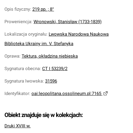
Opis fizyczny
:
219 pp. ; 8°
Proweniencja
:
Wronowski, Stanisław (1733-1839)
Lokalizacja oryginału
:
Lwowska Narodowa Naukowa
Biblioteka Ukrainy im. V. Stefanyka
Oprawa
:
Tektura, okładzina niebieska
Sygnatura obecna
:
CT I 53239/2
Sygnatura lwowska
:
31596
Identyfikator
:
oai:leopolitana.ossolineum.pl:7165
Obiekt znajduje się w kolekcjach:
Druki XVIII w.