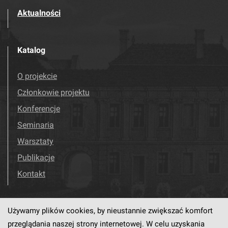
Aktualności
Katalog
O projekcie
Członkowie projektu
Konferencje
Seminaria
Warsztaty
Publikacje
Kontakt
Używamy plików cookies, by nieustannie zwiększać komfort
Odwiedź nas!
Facebook
przeglądania naszej strony internetowej. W celu uzyskania