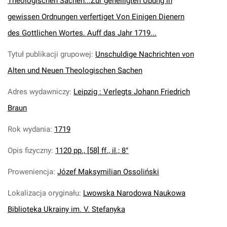
Theologischen Sachen...Zur geheiligten Ubung in
gewissen Ordnungen verfertiget Von Einigen Dienern
des Gottlichen Wortes. Auff das Jahr 1719...
Tytuł publikacji grupowej
:
Unschuldige Nachrichten von
Alten und Neuen Theologischen Sachen
Adres wydawniczy
:
Leipzig : Verlegts Johann Friedrich
Braun
Rok wydania
:
1719
Opis fizyczny
:
1120 pp., [58] ff., il.; 8°
Proweniencja
:
Józef Maksymilian Ossoliński
Lokalizacja oryginału
:
Lwowska Narodowa Naukowa
Biblioteka Ukrainy im. V. Stefanyka