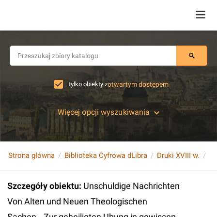
tylko obiekty z
otwartym dostępem
Więcej opcji wyszukiwania
Strona główna
Biblioteka Cyfrowa dLibra
Druki XVIII w.
Szczegóły obiektu
:
Unschuldige Nachrichten
Von Alten und Neuen Theologischen
Sachen...Zur geheiligten Ubung in gewissen