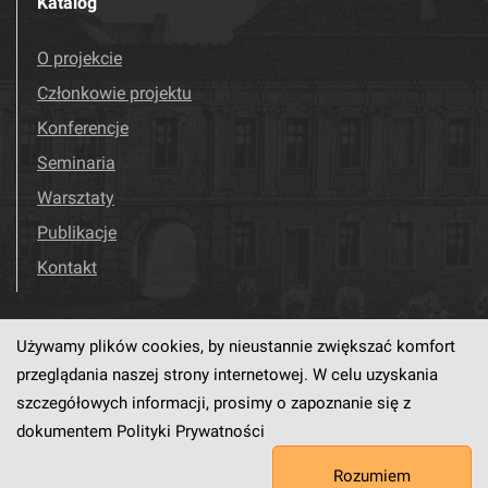
Katalog
O projekcie
Członkowie projektu
Konferencje
Seminaria
Warsztaty
Publikacje
Kontakt
Używamy plików cookies, by nieustannie zwiększać komfort
Odwiedź nas!
Facebook
przeglądania naszej strony internetowej. W celu uzyskania
szczegółowych informacji, prosimy o zapoznanie się z
dokumentem
Polityki Prywatności
Ten serwis działa dzięki oprogramowaniu
dLibra6.4.18-SNAPSHOT
Rozumiem
opracowanemu przez
PCSS