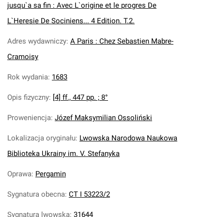
jusqu`a sa fin : Avec L`origine et le progres De
L`Heresie De Sociniens... 4 Edition. T.2.
Adres wydawniczy
:
A Paris : Chez Sebastien Mabre-
Cramoisy
Rok wydania
:
1683
Opis fizyczny
:
[4] ff., 447 pp. ; 8°
Proweniencja
:
Józef Maksymilian Ossoliński
Lokalizacja oryginału
:
Lwowska Narodowa Naukowa
Biblioteka Ukrainy im. V. Stefanyka
Oprawa
:
Pergamin
Sygnatura obecna
:
CT I 53223/2
Sygnatura lwowska
:
31644