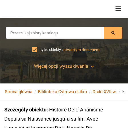
tylko obiekty z
otwartym dostępem
Więcej opcji wyszukiwania
Strona główna
Biblioteka Cyfrowa dLibra
Druki XVII w.
Szczegóły obiektu
:
Histoire De L`Arianisme
Depuis sa Naissance jusqu`a sa fin : Avec
L`origine et le progres De L`Heresie De