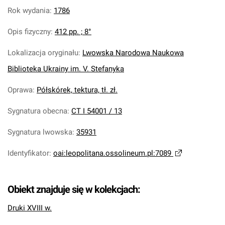
Rok wydania
:
1786
Opis fizyczny
:
412 pp. ; 8°
Lokalizacja oryginału
:
Lwowska Narodowa Naukowa
Biblioteka Ukrainy im. V. Stefanyka
Oprawa
:
Półskórek, tektura, tł. zł.
Sygnatura obecna
:
CT I 54001 / 13
Sygnatura lwowska
:
35931
Identyfikator
:
oai:leopolitana.ossolineum.pl:7089
Obiekt znajduje się w kolekcjach:
Druki XVIII w.