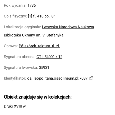
Rok wydania
:
1786
Opis fizyczny
:
[1] f., 416 pp., 8°
Lokalizacja oryginału
:
Lwowska Narodowa Naukowa
Biblioteka Ukrainy im. V. Stefanyka
Oprawa
:
Półskórek, tektura, tł. zł.
Sygnatura obecna
:
CT I 54001 / 12
Sygnatura lwowska
:
35931
Identyfikator
:
oai:leopolitana.ossolineum.pl:7087
Obiekt znajduje się w kolekcjach:
Druki XVIII w.