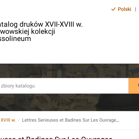
Polski
|
talog druków XVII-XVIII w.
lwowskiej kolekcji
ssolineum
 XVIII w.
Lettres Serieuses et Badines Sur Les Ouvrages Des Savans... T. 6., P. 1-2.