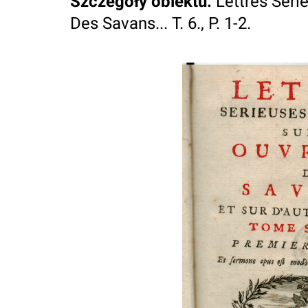
Szczegóły obiektu
:
Lettres Seri
Des Savans... T. 6., P. 1-2.