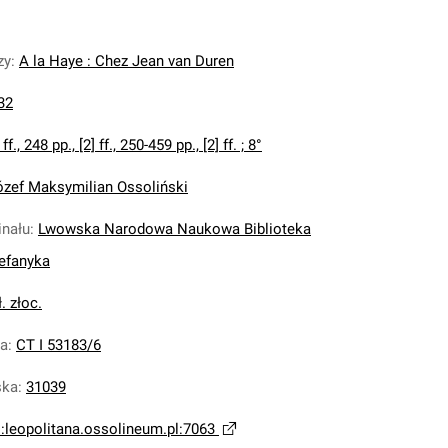
zy
:
A la Haye : Chez Jean van Duren
32
 ff., 248 pp., [2] ff., 250-459 pp., [2] ff. ; 8°
ózef Maksymilian Ossoliński
inału
:
Lwowska Narodowa Naukowa Biblioteka
tefanyka
ł. złoc.
na
:
CT I 53183/6
ska
:
31039
i:leopolitana.ossolineum.pl:7063