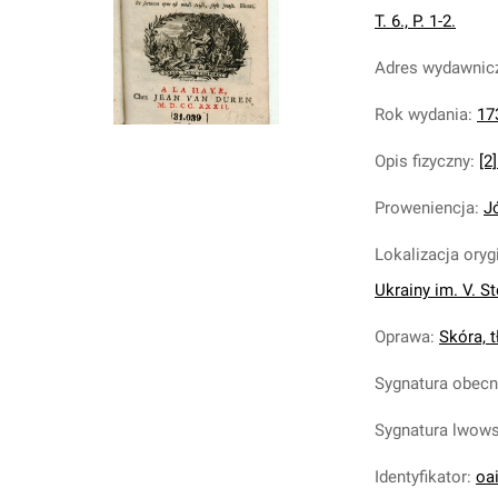
T. 6., P. 1-2.
Adres wydawnic
Rok wydania
:
17
Opis fizyczny
:
[2]
Proweniencja
:
J
Lokalizacja oryg
Ukrainy im. V. S
Oprawa
:
Skóra, t
Sygnatura obec
Sygnatura lwow
Identyfikator
:
oa