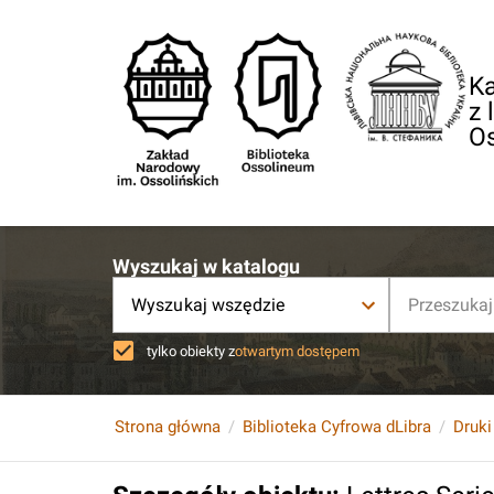
Ka
z 
O
Wyszukaj w katalogu
Wyszukaj wszędzie
tylko obiekty z
otwartym dostępem
Strona główna
Biblioteka Cyfrowa dLibra
Druki