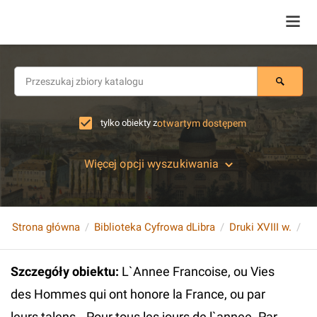
tylko obiekty z
otwartym dostępem
Więcej opcji wyszukiwania
Strona główna
Biblioteka Cyfrowa dLibra
Druki XVIII w.
Szczegóły obiektu
:
L`Annee Francoise, ou Vies
des Hommes qui ont honore la France, ou par
leurs talens...Pour tous les jours de l`annee. Par.