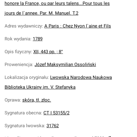
honore la France, ou par leurs talens...Pour tous les
jours de l`annee. Par. M. Manuel. T.2
Adres wydawniczy
:
A Paris : Chez Nyon l`aine et Fils
Rok wydania
:
1789
Opis fizyczny
:
XII, 443 pp. ; 8°
Proweniencja
:
Józef Maksymilian Ossoliński
Lokalizacja oryginału
:
Lwowska Narodowa Naukowa
Biblioteka Ukrainy im. V. Stefanyka
Oprawa
:
skóra, tł. złoc.
Sygnatura obecna
:
CT I 53155/2
Sygnatura lwowska
:
31762