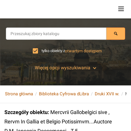
tylko obiekty z
otwartym dostępem
Więcej opcji wyszukiwania
Strona główna
Biblioteka Cyfrowa dLibra
Druki XVII w.
Szczegóły obiektu
:
Mercvrii Gallobelgici sive ,
Rervm In Gallia et Belgio Potissimvm...Auctore
D.M. Iansonio Doccomensi...T.5