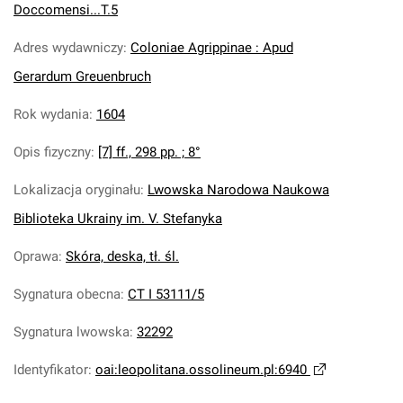
Doccomensi...T.5
Adres wydawniczy
:
Coloniae Agrippinae : Apud
Gerardum Greuenbruch
Rok wydania
:
1604
Opis fizyczny
:
[7] ff., 298 pp. ; 8°
Lokalizacja oryginału
:
Lwowska Narodowa Naukowa
Biblioteka Ukrainy im. V. Stefanyka
Oprawa
:
Skóra, deska, tł. śl.
Sygnatura obecna
:
CT I 53111/5
Sygnatura lwowska
:
32292
Identyfikator
:
oai:leopolitana.ossolineum.pl:6940