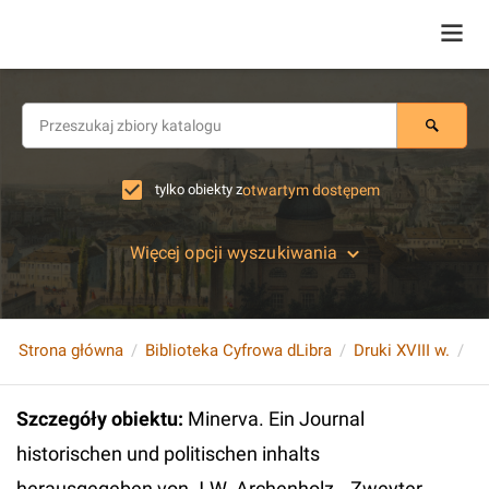
tylko obiekty z
otwartym dostępem
Więcej opcji wyszukiwania
Strona główna
Biblioteka Cyfrowa dLibra
Druki XVIII w.
Szczegóły obiektu
:
Minerva. Ein Journal
historischen und politischen inhalts
herausgegeben von J.W. Archenholz...Zweyter