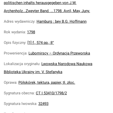
politischen inhalts herausgegeben von J.W.
Archenholz...Zweyter Band. ...1798. Avril, May, Juny.
Adres wydawniczy
:
Hamburg : bey B.G. Hoffmann
Rok wydania
:
1798
Opis fizyczny
:
[1] f., 574 pp.; 8°
Proweniencja
:
Lubomirscy – Ordynacja Przeworska
Lokalizacja oryginału
:
Lwowska Narodowa Naukowa
Biblioteka Ukrainy im. V. Stefanyka
Oprawa
:
Półskórek, tektura, papier, tł. złoc.
Sygnatura obecna
:
CT I 53410/1798/2
Sygnatura lwowska
:
32493