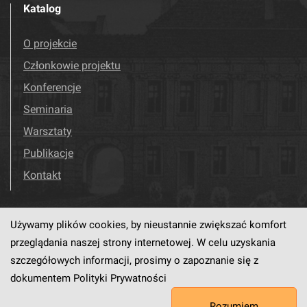
Katalog
O projekcie
Członkowie projektu
Konferencje
Seminaria
Warsztaty
Publikacje
Kontakt
Używamy plików cookies, by nieustannie zwiększać komfort
Odwiedź nas!
Facebook
przeglądania naszej strony internetowej. W celu uzyskania
szczegółowych informacji, prosimy o zapoznanie się z
dokumentem
Polityki Prywatności
Ten serwis działa dzięki oprogramowaniu
dLibra6.4.18-SNAPSHOT
Rozumiem