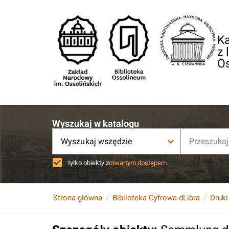
Ka
z 
O
Wyszukaj w katalogu
Wyszukaj wszędzie
tylko obiekty z
otwartym dostępem
Strona główna
Biblioteka Cyfrowa dLibra
Druki