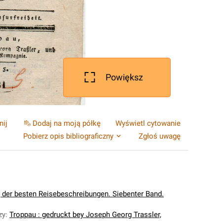
Powiększ
nij
Dodaj na moją półkę
Wyświetl cytowanie
Pobierz opis bibliograficzny
Zgłoś uwagę
der besten Reisebeschreibungen. Siebenter Band.
zy
:
Troppau : gedruckt bey Joseph Georg Trassler,