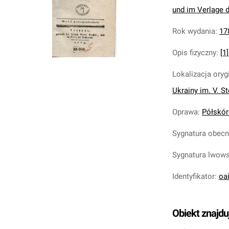
und im Verlage 
Rok wydania
:
17
Opis fizyczny
:
[1]
Lokalizacja oryg
Ukrainy im. V. S
Oprawa
:
Półskóre
Sygnatura obec
Sygnatura lwow
Identyfikator
:
oa
Obiekt znajdu