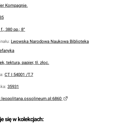
der Kompagnie.
85
 f., 380 pp.; 8°
inału
:
Lwowska Narodowa Naukowa Biblioteka
tefanyka
k, tektura, papier, tł. złoc.
na
:
CT I 54001 /T.7
ska
:
35931
i:leopolitana.ossolineum.pl:6860
je się w kolekcjach: