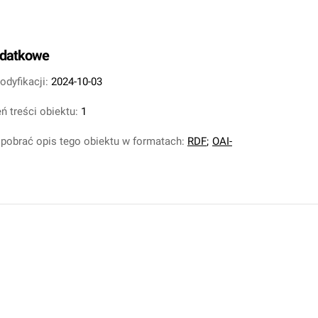
odatkowe
odyfikacji:
2024-10-03
ń treści obiektu:
1
pobrać opis tego obiektu w formatach:
RDF
;
OAI-