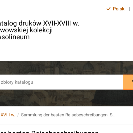
Polski
|
talog druków XVII-XVIII w.
lwowskiej kolekcji
ssolineum
 XVIII w.
Sammlung der besten Reisebeschreibungen. Siebenter Band.