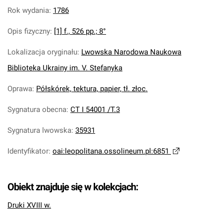
Rok wydania
:
1786
Opis fizyczny
:
[1] f., 526 pp.; 8°
Lokalizacja oryginału
:
Lwowska Narodowa Naukowa
Biblioteka Ukrainy im. V. Stefanyka
Oprawa
:
Półskórek, tektura, papier, tł. złoc.
Sygnatura obecna
:
CT I 54001 /T.3
Sygnatura lwowska
:
35931
Identyfikator
:
oai:leopolitana.ossolineum.pl:6851
Obiekt znajduje się w kolekcjach:
Druki XVIII w.