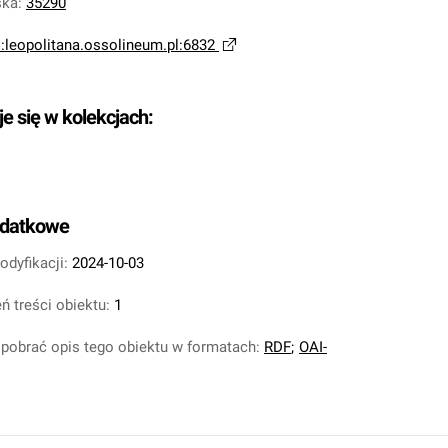
ska
:
35290
i:leopolitana.ossolineum.pl:6832
je się w kolekcjach:
odatkowe
odyfikacji:
2024-10-03
ń treści obiektu:
1
pobrać opis tego obiektu w formatach:
RDF
;
OAI-