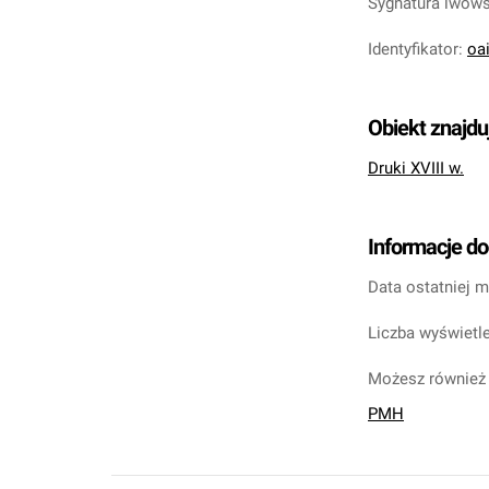
Sygnatura lwow
Identyfikator
:
oa
Obiekt znajdu
Druki XVIII w.
Informacje d
Data ostatniej m
Liczba wyświetle
Możesz również 
PMH