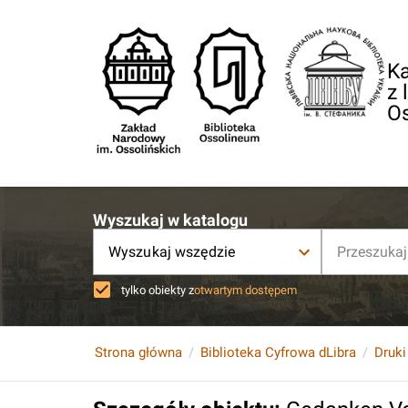
Ka
z 
O
Wyszukaj w katalogu
Wyszukaj wszędzie
tylko obiekty z
otwartym dostępem
Strona główna
Biblioteka Cyfrowa dLibra
Druki