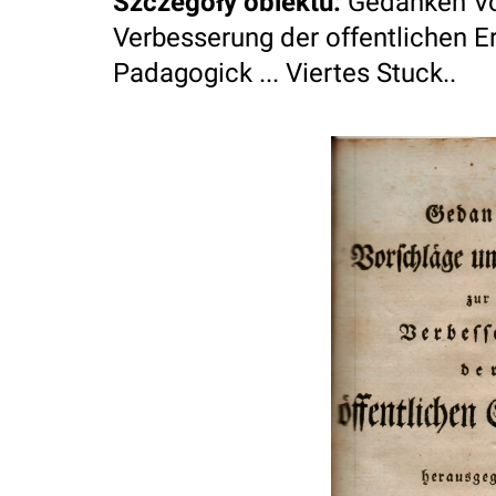
Szczegóły obiektu
:
Gedanken Vo
Verbesserung der offentlichen Er
Padagogick ... Viertes Stuck..