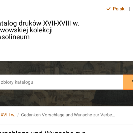
Polski
|
talog druków XVII-XVIII w.
lwowskiej kolekcji
ssolineum
 XVIII w.
Gedanken Vorschlage und Wunsche zur Verbesserung der offentlichen Erziehung als Materialien zur Padagogick ... Viertes Stuck..