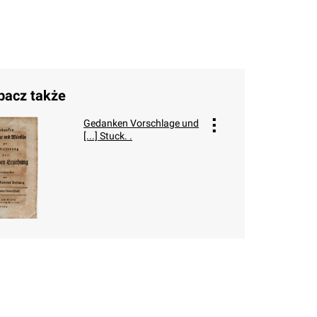
bacz także
Gedanken Vorschlage und
[...] Stuck. .