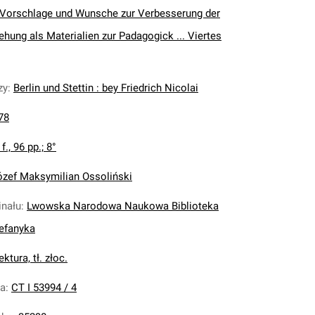
Vorschlage und Wunsche zur Verbesserung der
iehung als Materialien zur Padagogick ... Viertes
zy
:
Berlin und Stettin : bey Friedrich Nicolai
78
 f., 96 pp.; 8°
ózef Maksymilian Ossoliński
inału
:
Lwowska Narodowa Naukowa Biblioteka
tefanyka
ektura, tł. złoc.
na
:
CT I 53994 / 4