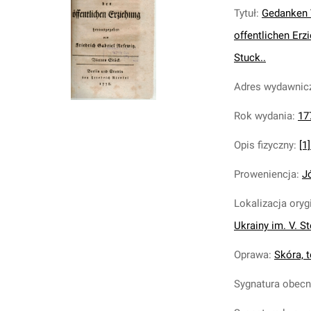
Tytuł
:
Gedanken 
offentlichen Erz
Stuck..
Adres wydawnic
Rok wydania
:
17
Opis fizyczny
:
[1]
Proweniencja
:
J
Lokalizacja oryg
Ukrainy im. V. S
Oprawa
:
Skóra, t
Sygnatura obec