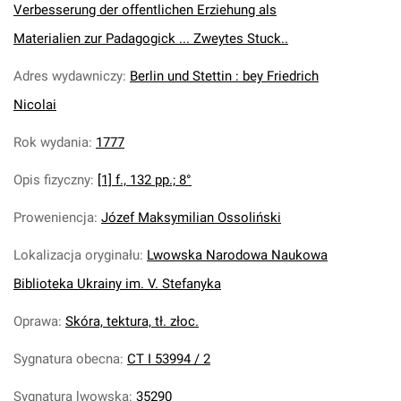
Verbesserung der offentlichen Erziehung als
Materialien zur Padagogick ... Zweytes Stuck..
Adres wydawniczy
:
Berlin und Stettin : bey Friedrich
Nicolai
Rok wydania
:
1777
Opis fizyczny
:
[1] f., 132 pp.; 8°
Proweniencja
:
Józef Maksymilian Ossoliński
Lokalizacja oryginału
:
Lwowska Narodowa Naukowa
Biblioteka Ukrainy im. V. Stefanyka
Oprawa
:
Skóra, tektura, tł. złoc.
Sygnatura obecna
:
CT I 53994 / 2
Sygnatura lwowska
:
35290