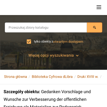
tylko obiekty z
otwartym dostępem
Więcej opcji wyszukiwania
Strona główna
Biblioteka Cyfrowa dLibra
Druki XVIII w.
Szczegóły obiektu
:
Gedanken Vorschlage und
Wunsche zur Verbesserung der offentlichen
Erziehung als Materialien zur Padagogick ...