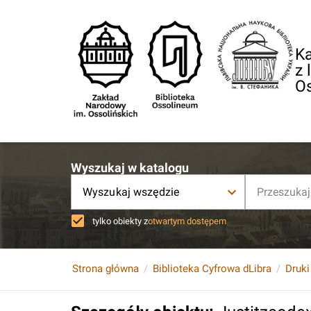
Ka
z 
O
Wyszukaj w katalogu
Wyszukaj wszędzie
tylko obiekty z
otwartym dostępem
Strona główna
Biblioteka Cyfrowa dLibra
Druki