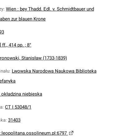
zy
:
Wien : bey Thadd. Edl. v. Schmidtbauer und
ben zur blauen Krone
93
] ff., 414 pp. ; 8°
ronowski, Stanisław (1733-1839)
inału
:
Lwowska Narodowa Naukowa Biblioteka
tefanyka
, okładzina niebieska
na
:
CT I 53048/1
ska
:
31403
i:leopolitana.ossolineum.pl:6797