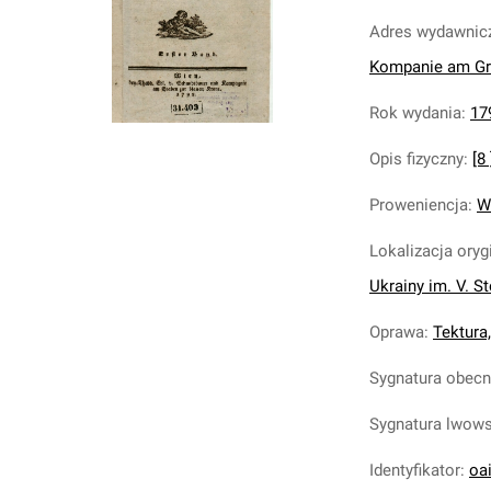
Adres wydawnic
Kompanie am Gra
Rok wydania
:
17
Opis fizyczny
:
[8 
Proweniencja
:
W
Lokalizacja oryg
Ukrainy im. V. S
Oprawa
:
Tektura
Sygnatura obec
Sygnatura lwow
Identyfikator
:
oa