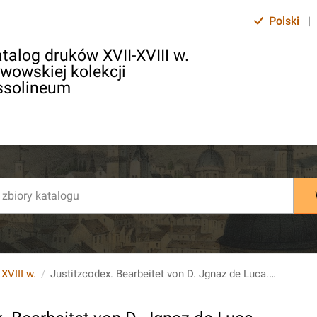
Polski
|
talog druków XVII-XVIII w.
lwowskiej kolekcji
ssolineum
 XVIII w.
Justitzcodex. Bearbeitet von D. Jgnaz de Luca. Bd. 1