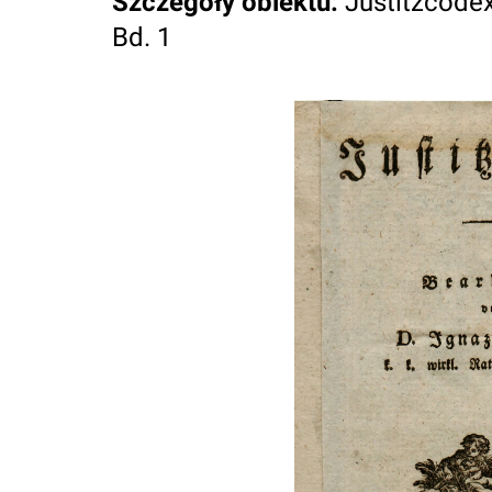
Szczegóły obiektu
:
Justitzcodex
Bd. 1