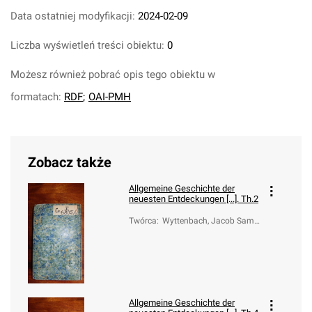
Data ostatniej modyfikacji:
2024-02-09
Liczba wyświetleń treści obiektu:
0
Możesz również pobrać opis tego obiektu w
formatach:
RDF
;
OAI-PMH
Zobacz także
Allgemeine Geschichte der
neuesten Entdeckungen [...]. Th.2
Twórca
:
Wyttenbach, Jacob Samu
el
Allgemeine Geschichte der