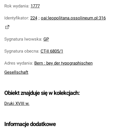
Rok wydania
:
1777
Identyfikator
:
224
;
oai:leopolitana.ossolineum.pl:316
Sygnatura lwowska
:
GP
Sygnatura obecna
:
CT-II 6805/1
Adres wydania
:
Bern : bey der typographischen
Gesellschaft
Obiekt znajduje się w kolekcjach:
Druki XVIII w.
Informacje dodatkowe