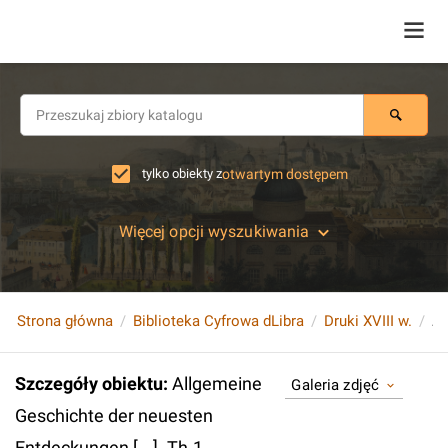
tylko obiekty z
otwartym dostępem
Więcej opcji wyszukiwania
Strona główna
Biblioteka Cyfrowa dLibra
Druki XVIII w.
Szczegóły obiektu
:
Allgemeine
Galeria zdjęć
Geschichte der neuesten
Entdeckungen [...]. Th.1