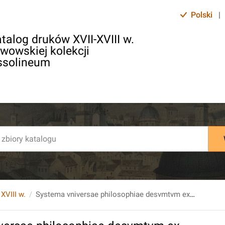
Polski
|
talog druków XVII-XVIII w.
lwowskiej kolekcji
ssolineum
 XVIII w.
Systema vniversae philosophiae desvmtvm ex praelectionibvs ... Pars II.