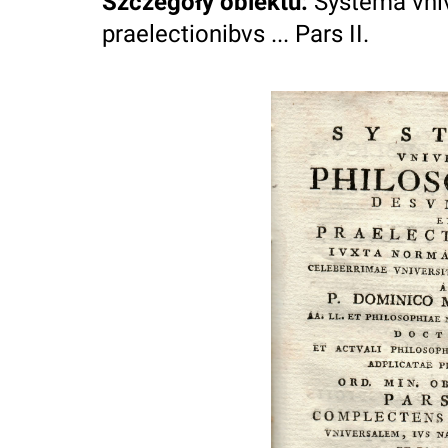
Szczegóły obiektu
:
Systema vni
praelectionibvs ... Pars II.