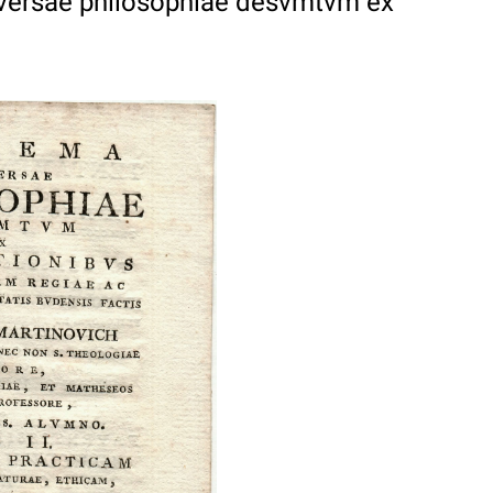
versae philosophiae desvmtvm ex