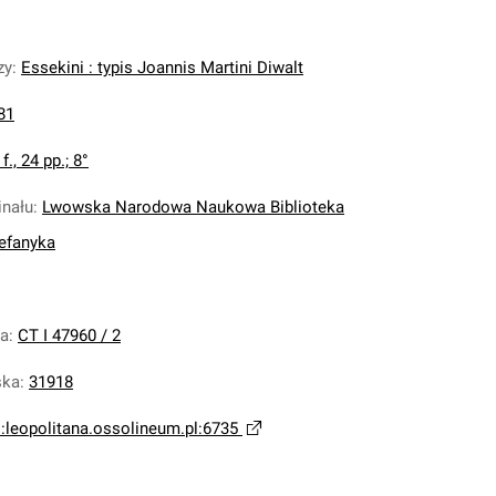
zy
:
Essekini : typis Joannis Martini Diwalt
81
 f., 24 pp.; 8°
inału
:
Lwowska Narodowa Naukowa Biblioteka
tefanyka
na
:
CT I 47960 / 2
ska
:
31918
i:leopolitana.ossolineum.pl:6735