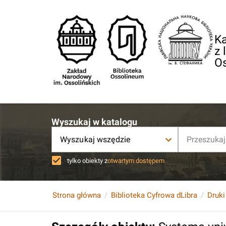
Ka
z 
O
Wyszukaj w katalogu
Wyszukaj wszędzie
tylko obiekty z
otwartym dostępem
Strona główna
Biblioteka Cyfrowa dLibra
Druki