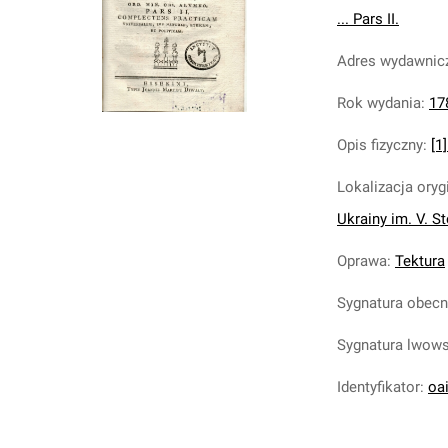
... Pars II.
Adres wydawnic
Rok wydania
:
17
Opis fizyczny
:
[1]
Lokalizacja oryg
Ukrainy im. V. S
Oprawa
:
Tektura
Sygnatura obec
Sygnatura lwow
Identyfikator
:
oa