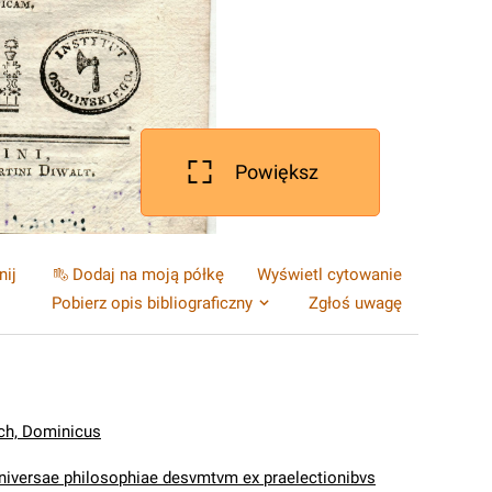
Powiększ
nij
Dodaj na moją półkę
Wyświetl cytowanie
Pobierz opis bibliograficzny
Zgłoś uwagę
ch, Dominicus
niversae philosophiae desvmtvm ex praelectionibvs