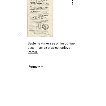
Systema vniversae philosophiae
desvmtvm ex praelectionibvs ...
Pars II.
Formaty