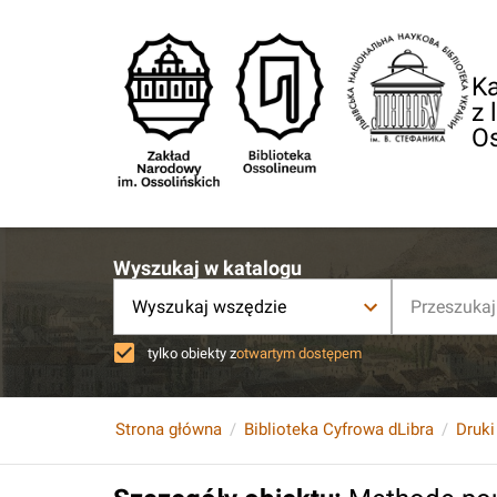
Ka
z 
O
Wyszukaj w katalogu
Wyszukaj wszędzie
tylko obiekty z
otwartym dostępem
Strona główna
Biblioteka Cyfrowa dLibra
Druki