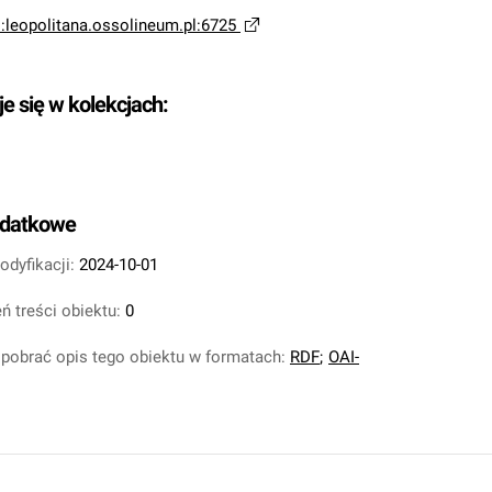
i:leopolitana.ossolineum.pl:6725
je się w kolekcjach:
odatkowe
odyfikacji:
2024-10-01
ń treści obiektu:
0
pobrać opis tego obiektu w formatach:
RDF
;
OAI-