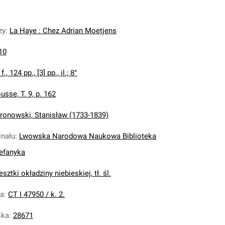
zy
:
La Haye : Chez Adrian Moetjens
10
 f., 124 pp., [3] pp., il.; 8°
usse, T. 9, p. 162
ronowski, Stanisław (1733-1839)
inału
:
Lwowska Narodowa Naukowa Biblioteka
tefanyka
esztki okładziny niebieskiej, tł. śl.
na
:
CT I 47950 / k. 2.
ska
:
28671