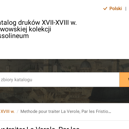
Polski
|
talog druków XVII-XVIII w.
lwowskiej kolekcji
ssolineum
 XVIII w.
Methode pour traiter La Verole, Par les Fristions et par les Sueurs. ...