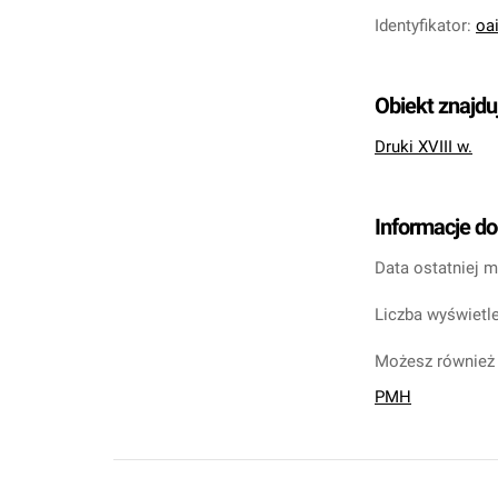
Identyfikator
:
oa
Obiekt znajdu
Druki XVIII w.
Informacje d
Data ostatniej m
Liczba wyświetle
Możesz również 
PMH