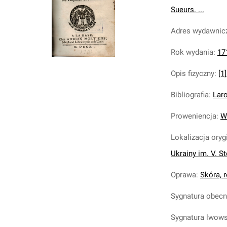
Sueurs. ...
Adres wydawnic
Rok wydania
:
17
Opis fizyczny
:
[1]
Bibliografia
:
Laro
Proweniencja
:
W
Lokalizacja oryg
Ukrainy im. V. S
Oprawa
:
Skóra, r
Sygnatura obec
Sygnatura lwow