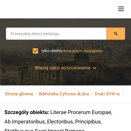
tylko obiekty z
otwartym dostępem
Więcej opcji wyszukiwania
Strona główna
Biblioteka Cyfrowa dLibra
Druki XVIII w.
Szczegóły obiektu
:
Literae Procerum Europae,
Ab Imperatoribus, Electoribus, Principibus,
Statibus que Sacri Imperii Romano,