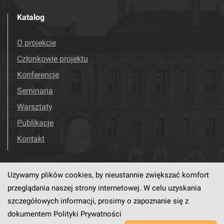
Katalog
O projekcie
Członkowie projektu
Konferencje
Seminaria
Warsztaty
Publikacje
Kontakt
Używamy plików cookies, by nieustannie zwiększać komfort
Odwiedź nas!
Facebook
przeglądania naszej strony internetowej. W celu uzyskania
szczegółowych informacji, prosimy o zapoznanie się z
dokumentem
Polityki Prywatności