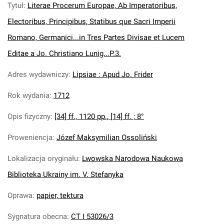
Tytuł
:
Literae Procerum Europae, Ab Imperatoribus,
Electoribus, Principibus, Statibus que Sacri Imperii
Romano, Germanici...in Tres Partes Divisae et Lucem
Editae a Jo. Christiano Lunig...P.3.
Adres wydawniczy
:
Lipsiae : Apud Jo. Frider
Rok wydania
:
1712
Opis fizyczny
:
[34] ff., 1120 pp., [14] ff. ; 8°
Proweniencja
:
Józef Maksymilian Ossoliński
Lokalizacja oryginału
:
Lwowska Narodowa Naukowa
Biblioteka Ukrainy im. V. Stefanyka
Oprawa
:
papier, tektura
Sygnatura obecna
:
CT I 53026/3