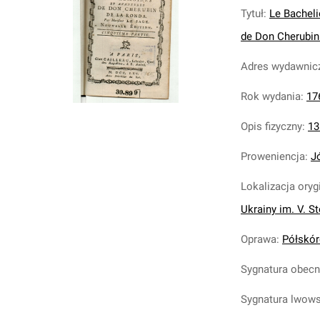
Tytuł
:
Le Bachel
de Don Cherubin 
Adres wydawnic
Rok wydania
:
17
Opis fizyczny
:
13
Proweniencja
:
J
Lokalizacja oryg
Ukrainy im. V. S
Oprawa
:
Półskóre
Sygnatura obec
Sygnatura lwow