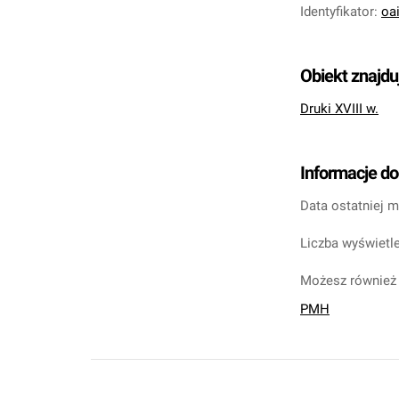
Identyfikator
:
oa
Obiekt znajdu
Druki XVIII w.
Informacje d
Data ostatniej m
Liczba wyświetle
Możesz również 
PMH