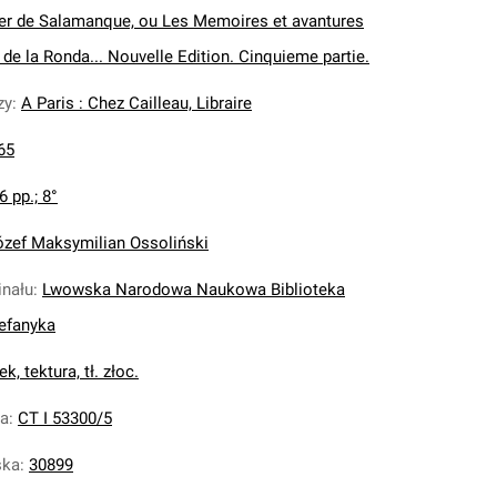
ier de Salamanque, ou Les Memoires et avantures
de la Ronda... Nouvelle Edition. Cinquieme partie.
zy
:
A Paris : Chez Cailleau, Libraire
65
6 pp.; 8°
ózef Maksymilian Ossoliński
inału
:
Lwowska Narodowa Naukowa Biblioteka
tefanyka
k, tektura, tł. złoc.
na
:
CT I 53300/5
ska
:
30899