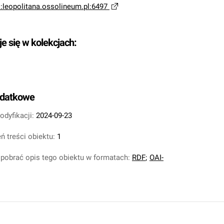
i:leopolitana.ossolineum.pl:6497
je się w kolekcjach:
odatkowe
odyfikacji:
2024-09-23
ń treści obiektu:
1
pobrać opis tego obiektu w formatach:
RDF
;
OAI-