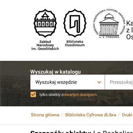
Ka
z 
O
Wyszukaj w katalogu
Wyszukaj wszędzie
tylko obiekty z
otwartym dostępem
Strona główna
Biblioteka Cyfrowa dLibra
Druki