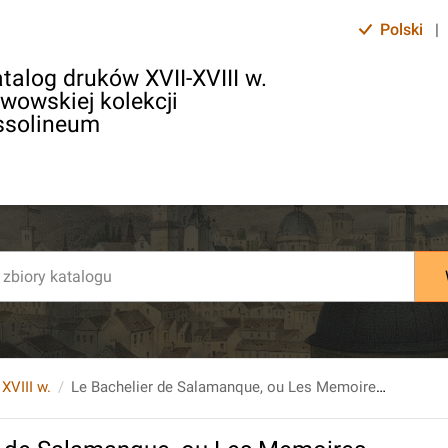
Polski
|
talog druków XVII-XVIII w.
lwowskiej kolekcji
ssolineum
 XVIII w.
Le Bachelier de Salamanque, ou Les Memoires et avantures de Don Cherubin de la Ronda... Nouvelle Edition. Cinquieme partie.