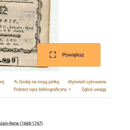
Powiększ
nij
Dodaj na moją półkę
Wyświetl cytowanie
Pobierz opis bibliograficzny
Zgłoś uwagę
Alain-Rene (1668-1747)