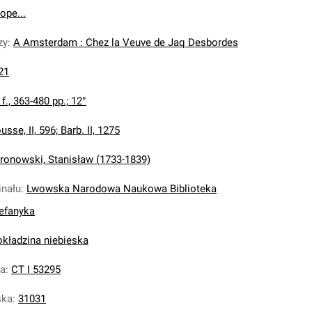
ope...
zy
:
A Amsterdam : Chez la Veuve de Jaq Desbordes
21
] f., 363-480 pp.; 12°
usse, II, 596; Barb. II, 1275
ronowski, Stanisław (1733-1839)
inału
:
Lwowska Narodowa Naukowa Biblioteka
tefanyka
 okładzina niebieska
na
:
CT I 53295
ska
:
31031