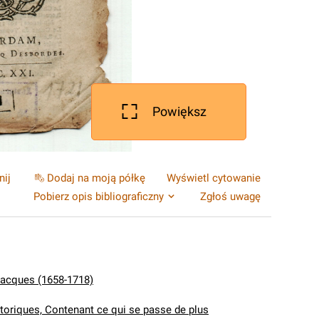
Powiększ
nij
Dodaj na moją półkę
Wyświetl cytowanie
Pobierz opis bibliograficzny
Zgłoś uwagę
Jacques (1658-1718)
storiques, Contenant ce qui se passe de plus