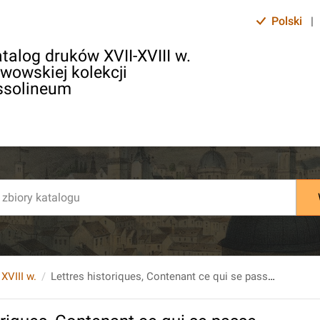
Polski
|
talog druków XVII-XVIII w.
lwowskiej kolekcji
ssolineum
 XVIII w.
Lettres historiques, Contenant ce qui se passe de plus important en Europe...