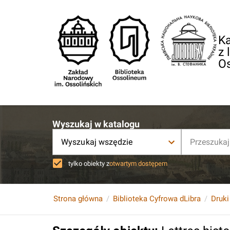
Ka
z 
O
Wyszukaj w katalogu
Wyszukaj wszędzie
tylko obiekty z
otwartym dostępem
Strona główna
Biblioteka Cyfrowa dLibra
Druki