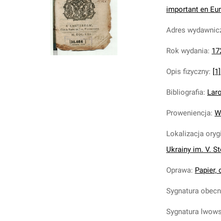
important en Eur
Adres wydawnic
Rok wydania
:
17
Opis fizyczny
:
[1
Bibliografia
:
Laro
Proweniencja
:
W
Lokalizacja oryg
Ukrainy im. V. S
Oprawa
:
Papier,
Sygnatura obec
Sygnatura lwow