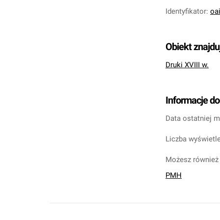
Identyfikator
:
oa
Obiekt znajdu
Druki XVIII w.
Informacje d
Data ostatniej m
Liczba wyświetle
Możesz również 
PMH