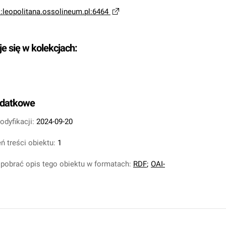
i:leopolitana.ossolineum.pl:6464
je się w kolekcjach:
odatkowe
odyfikacji:
2024-09-20
ń treści obiektu:
1
pobrać opis tego obiektu w formatach:
RDF
;
OAI-