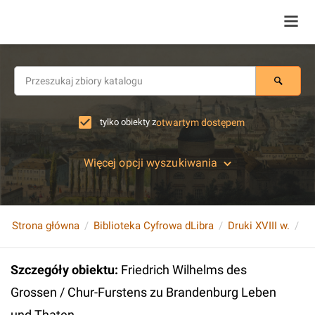
tylko obiekty z
otwartym dostępem
Więcej opcji wyszukiwania
Strona główna
Biblioteka Cyfrowa dLibra
Druki XVIII w.
Szczegóły obiektu
:
Friedrich Wilhelms des
Grossen / Chur-Furstens zu Brandenburg Leben
und Thaten.