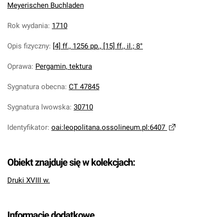
Meyerischen Buchladen
Rok wydania
:
1710
Opis fizyczny
:
[4] ff., 1256 pp., [15] ff., il.; 8°
Oprawa
:
Pergamin, tektura
Sygnatura obecna
:
CT 47845
Sygnatura lwowska
:
30710
Identyfikator
:
oai:leopolitana.ossolineum.pl:6407
Obiekt znajduje się w kolekcjach:
Druki XVIII w.
Informacje dodatkowe