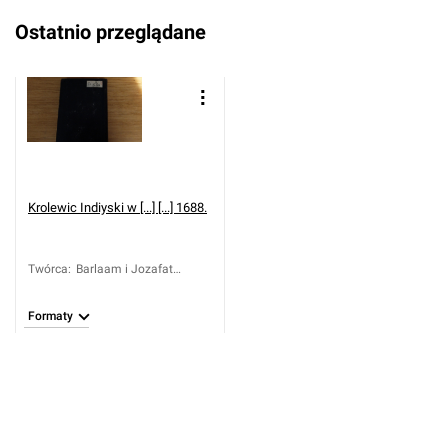
Ostatnio przeglądane
Krolewic Indiyski w [...] [...] 1688.
Twórca
:
Barlaam i Jozafat
(wersja polska)
Formaty