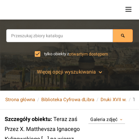
tylko obiekty z
otwartym dostępem
Więcej opcji wyszukiwania
Strona główna
Biblioteka Cyfrowa dLibra
Druki XVII w.
Szczegóły obiektu
:
Teraz zaś
Galeria zdjęć
Przez X. Matthevsza Ignacego
Kvligowskiego [...] na wiersz