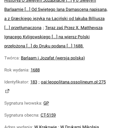
Historya O Swiętym Jozaphacie [...] y o Swiętym
Barlaamie [...] Od Swiętego Iana Damascena napisana,
a z Græckiego ięzyka na Łaciński od Iakuba Billiusza
[...] przetłumaczona
;
Teraz zaś Przez X. Matthevsza
Ignacego Kvligowskiego [...] na wiersz Polski
przełożona [...] do Druku podana [...] 1688.
Twórca
:
Barlaam i Jozafat (wersja polska)
Rok wydania
:
1688
Identyfikator
:
183
;
oai:leopolitana.ossolineum.pl:275
Sygnatura lwowska
:
GP
Sygnatura obecna
:
CT-5159
Adres wydania
:
W Krakowie : W Drukarni Mikołaia