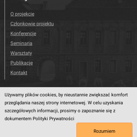
O projekcie
Członkowie projektu
Konferencje
Seminaria
Warsztaty
Publikacje
Kontakt
Używamy plików cookies, by nieustannie zwiększać komfort
Odwiedź nas!
Facebook
przeglądania naszej strony internetowej. W celu uzyskania
szczegółowych informacji, prosimy o zapoznanie się z
dokumentem
Polityki Prywatności
Ten serwis działa dzięki oprogramowaniu
dLibra6.4.18-SNAPSHOT
Rozumiem
opracowanemu przez
PCSS