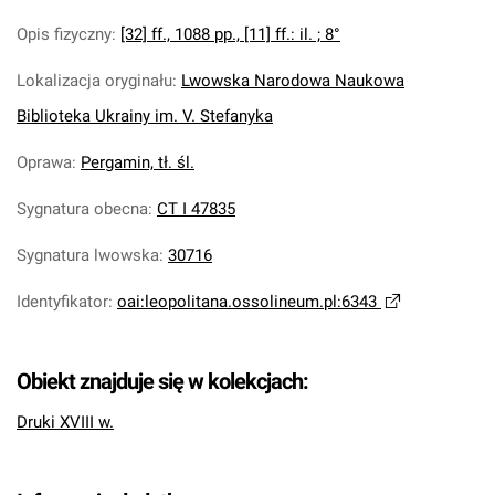
Opis fizyczny
:
[32] ff., 1088 pp., [11] ff.: il. ; 8°
Lokalizacja oryginału
:
Lwowska Narodowa Naukowa
Biblioteka Ukrainy im. V. Stefanyka
Oprawa
:
Pergamin, tł. śl.
Sygnatura obecna
:
CT I 47835
Sygnatura lwowska
:
30716
Identyfikator
:
oai:leopolitana.ossolineum.pl:6343
Obiekt znajduje się w kolekcjach:
Druki XVIII w.