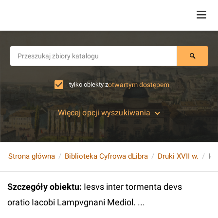
tylko obiekty z
otwartym dostępem
Więcej opcji wyszukiwania
Strona główna
Biblioteka Cyfrowa dLibra
Druki XVII w.
Szczegóły obiektu
:
Iesvs inter tormenta devs
oratio Iacobi Lampvgnani Mediol. ...