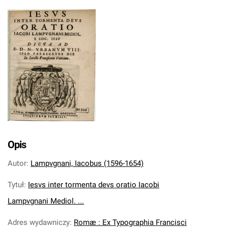
Opis
Autor
:
Lampvgnani, Iacobus (1596-1654)
Tytuł
:
Iesvs inter tormenta devs oratio Iacobi
Lampvgnani Mediol. ...
Adres wydawniczy
:
Romæ : Ex Typographia Francisci