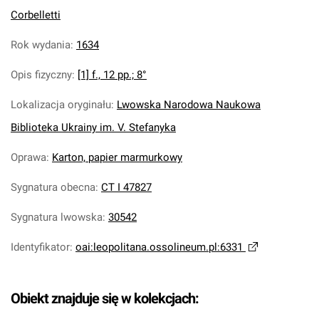
Corbelletti
Rok wydania
:
1634
Opis fizyczny
:
[1] f., 12 pp.; 8°
Lokalizacja oryginału
:
Lwowska Narodowa Naukowa
Biblioteka Ukrainy im. V. Stefanyka
Oprawa
:
Karton, papier marmurkowy
Sygnatura obecna
:
CT I 47827
Sygnatura lwowska
:
30542
Identyfikator
:
oai:leopolitana.ossolineum.pl:6331
Obiekt znajduje się w kolekcjach: