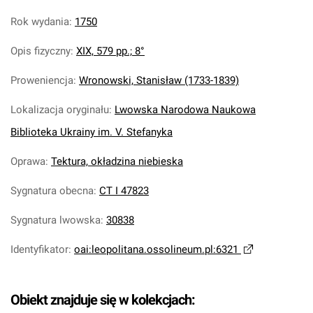
Rok wydania
:
1750
Opis fizyczny
:
XIX, 579 pp.; 8°
Proweniencja
:
Wronowski, Stanisław (1733-1839)
Lokalizacja oryginału
:
Lwowska Narodowa Naukowa
Biblioteka Ukrainy im. V. Stefanyka
Oprawa
:
Tektura, okładzina niebieska
Sygnatura obecna
:
CT I 47823
Sygnatura lwowska
:
30838
Identyfikator
:
oai:leopolitana.ossolineum.pl:6321
Obiekt znajduje się w kolekcjach: