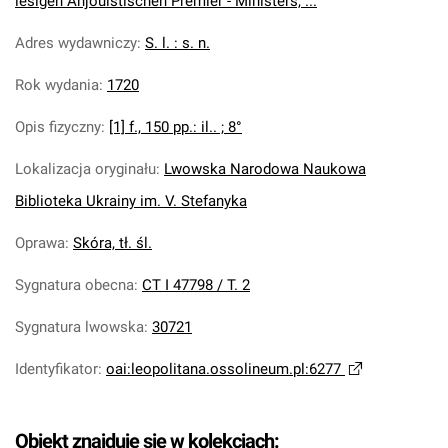
iesigen Anjouistischen Premier - Ministers, ...
Adres wydawniczy
:
S. l. : s. n.
Rok wydania
:
1720
Opis fizyczny
:
[1] f., 150 pp.: il.. ; 8°
Lokalizacja oryginału
:
Lwowska Narodowa Naukowa
Biblioteka Ukrainy im. V. Stefanyka
Oprawa
:
Skóra, tł. śl.
Sygnatura obecna
:
CT I 47798 / T. 2
Sygnatura lwowska
:
30721
Identyfikator
:
oai:leopolitana.ossolineum.pl:6277
Obiekt znajduje się w kolekcjach: