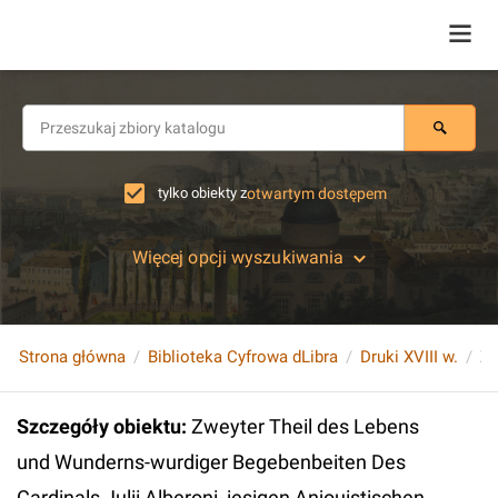
tylko obiekty z
otwartym dostępem
Więcej opcji wyszukiwania
Strona główna
Biblioteka Cyfrowa dLibra
Druki XVIII w.
Szczegóły obiektu
:
Zweyter Theil des Lebens
und Wunderns-wurdiger Begebenbeiten Des
Cardinals Julii Alberoni, iesigen Anjouistischen